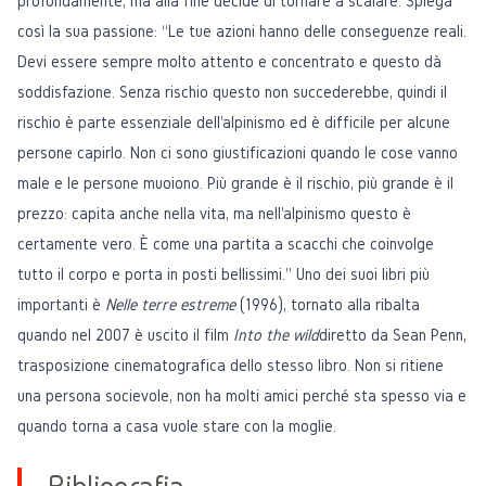
profondamente, ma alla fine decide di tornare a scalare. Spiega
così la sua passione: “Le tue azioni hanno delle conseguenze reali.
Devi essere sempre molto attento e concentrato e questo dà
soddisfazione. Senza rischio questo non succederebbe, quindi il
rischio è parte essenziale dell'alpinismo ed è difficile per alcune
persone capirlo. Non ci sono giustificazioni quando le cose vanno
male e le persone muoiono. Più grande è il rischio, più grande è il
prezzo: capita anche nella vita, ma nell'alpinismo questo è
certamente vero. È come una partita a scacchi che coinvolge
tutto il corpo e porta in posti bellissimi.” Uno dei suoi libri più
importanti è
Nelle terre estreme
(1996), tornato alla ribalta
quando nel 2007 è uscito il film
Into the wild
diretto da Sean Penn,
trasposizione cinematografica dello stesso libro. Non si ritiene
una persona socievole, non ha molti amici perché sta spesso via e
quando torna a casa vuole stare con la moglie.