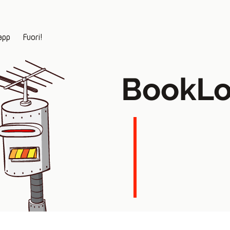
app
Fuori!
BookLo