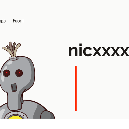
app
Fuori!
nicxxx