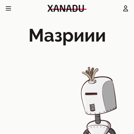
Мазриии