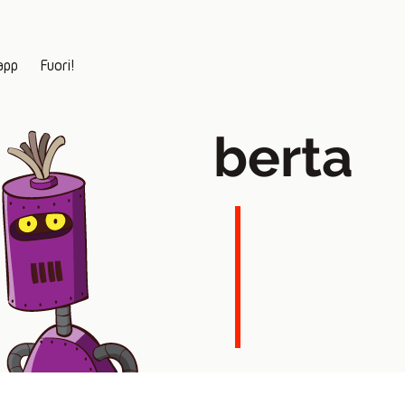
app
Fuori!
berta