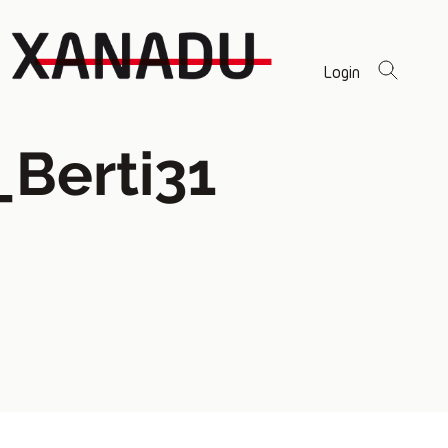
Login
_Berti31