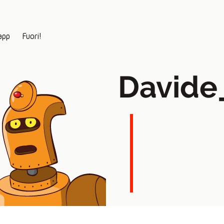
app
Fuori!
Davide