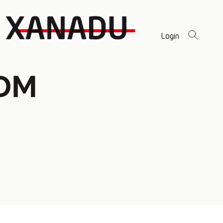
Login
DM