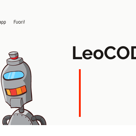
app
Fuori!
LeoCO