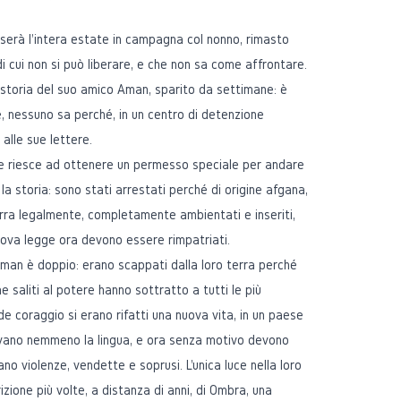
sserà l'intera estate in campagna col nonno, rimasto
 cui non si può liberare, e che non sa come affrontare.
a storia del suo amico Aman, sparito da settimane: è
, nessuno sa perché, in un centro di detenzione
alle sue lettere.
ù, e riesce ad ottenere un permesso speciale per andare
 la storia: sono stati arrestati perché di origine afgana,
erra legalmente, completamente ambientati e inseriti,
nuova legge ora devono essere rimpatriati.
Aman è doppio: erano scappati dalla loro terra perché
e saliti al potere hanno sottratto a tutti le più
de coraggio si erano rifatti una nuova vita, in un paese
evano nemmeno la lingua, e ora senza motivo devono
ano violenze, vendette e soprusi. L'unica luce nella loro
rizione più volte, a distanza di anni, di Ombra, una