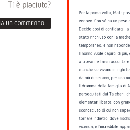
Ti è piaciuto?
Per la prima volta, Matt pa
vedovo. Con sé ha un peso di
IA UN COMMENTO
Decide così di confidargli l
stato rinchiuso con la madre
temporaneo, e non risponde 
Il nonno vuole capirci di pi
a trovarli e farsi raccontare
e anche se vivono in Inghilt
da più di sei anni, per una 
Il dramma della famiglia di 
perseguitati dai Talebani, ch
elementari libertà; con gran
sconosciuto di cui non sap
tornare indietro, dove rischi
vicenda, è l'incredibile appa