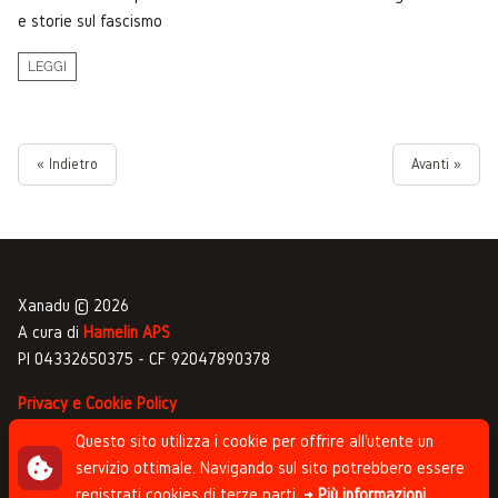
e storie sul fascismo
LEGGI
« Indietro
Avanti »
Xanadu © 2026
A cura di
Hamelin APS
PI 04332650375 - CF 92047890378
Privacy e Cookie Policy
Gestione commenti
Questo sito utilizza i cookie per offrire all'utente un
servizio ottimale. Navigando sul sito potrebbero essere
Newsletter
registrati cookies di terze parti.
→ Più informazioni