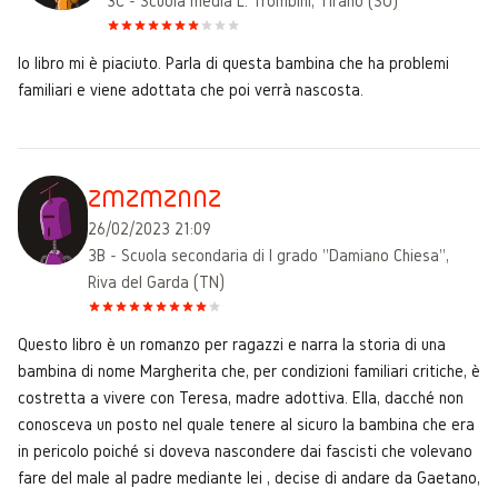
3C - Scuola media L. Trombini, Tirano (SO)
Io libro mi è piaciuto. Parla di questa bambina che ha problemi
familiari e viene adottata che poi verrà nascosta.
zmzmznnz
26/02/2023 21:09
3B - Scuola secondaria di I grado "Damiano Chiesa",
Riva del Garda (TN)
Questo libro è un romanzo per ragazzi e narra la storia di una
bambina di nome Margherita che, per condizioni familiari critiche, è
costretta a vivere con Teresa, madre adottiva. Ella, dacché non
conosceva un posto nel quale tenere al sicuro la bambina che era
in pericolo poiché si doveva nascondere dai fascisti che volevano
fare del male al padre mediante lei , decise di andare da Gaetano,