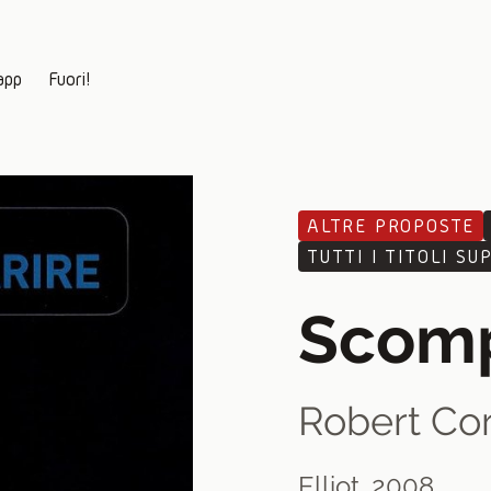
app
Fuori!
ALTRE PROPOSTE
TUTTI I TITOLI SUP
Scomp
Robert Co
Elliot, 2008