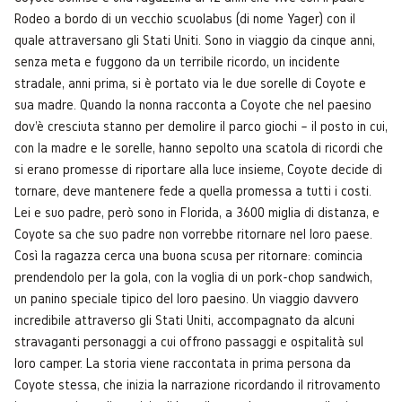
Rodeo a bordo di un vecchio scuolabus (di nome Yager) con il
quale attraversano gli Stati Uniti. Sono in viaggio da cinque anni,
senza meta e fuggono da un terribile ricordo, un incidente
stradale, anni prima, si è portato via le due sorelle di Coyote e
sua madre. Quando la nonna racconta a Coyote che nel paesino
dov'è cresciuta stanno per demolire il parco giochi – il posto in cui,
con la madre e le sorelle, hanno sepolto una scatola di ricordi che
si erano promesse di riportare alla luce insieme, Coyote decide di
tornare, deve mantenere fede a quella promessa a tutti i costi.
Lei e suo padre, però sono in Florida, a 3600 miglia di distanza, e
Coyote sa che suo padre non vorrebbe ritornare nel loro paese.
Così la ragazza cerca una buona scusa per ritornare: comincia
prendendolo per la gola, con la voglia di un pork-chop sandwich,
un panino speciale tipico del loro paesino. Un viaggio davvero
incredibile attraverso gli Stati Uniti, accompagnato da alcuni
stravaganti personaggi a cui offrono passaggi e ospitalità sul
loro camper. La storia viene raccontata in prima persona da
Coyote stessa, che inizia la narrazione ricordando il ritrovamento