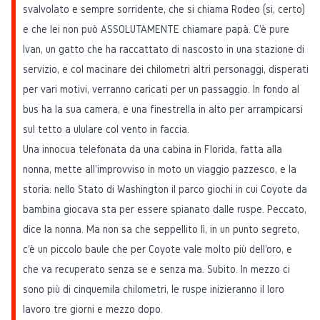
svalvolato e sempre sorridente, che si chiama Rodeo (si, certo)
e che lei non può ASSOLUTAMENTE chiamare papà. C'è pure
Ivan, un gatto che ha raccattato di nascosto in una stazione di
servizio, e col macinare dei chilometri altri personaggi, disperati
per vari motivi, verranno caricati per un passaggio. In fondo al
bus ha la sua camera, e una finestrella in alto per arrampicarsi
sul tetto a ululare col vento in faccia.
Una innocua telefonata da una cabina in Florida, fatta alla
nonna, mette all'improvviso in moto un viaggio pazzesco, e la
storia: nello Stato di Washington il parco giochi in cui Coyote da
bambina giocava sta per essere spianato dalle ruspe. Peccato,
dice la nonna. Ma non sa che seppellito lì, in un punto segreto,
c'è un piccolo baule che per Coyote vale molto più dell'oro, e
che va recuperato senza se e senza ma. Subito. In mezzo ci
sono più di cinquemila chilometri, le ruspe inizieranno il loro
lavoro tre giorni e mezzo dopo.