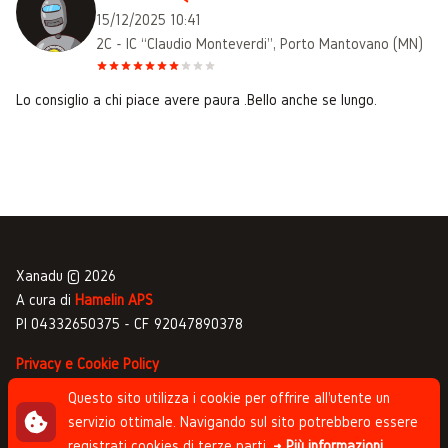
15/12/2025 10:41
2C - IC “Claudio Monteverdi”, Porto Mantovano (MN)
Lo consiglio a chi piace avere paura .Bello anche se lungo.
Xanadu © 2026
A cura di
Hamelin APS
PI 04332650375 - CF 92047890378
Privacy e Cookie Policy
Gestione commenti
Questo sito utilizza i cookie per offrire all'utente un
servizio ottimale. Navigando sul sito potrebbero essere
Newsletter
registrati cookies di terze parti.
→ Più informazioni