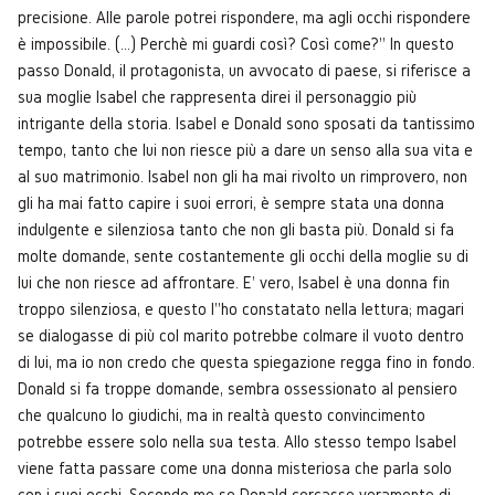
precisione. Alle parole potrei rispondere, ma agli occhi rispondere
è impossibile. (...) Perchè mi guardi così? Così come?” In questo
passo Donald, il protagonista, un avvocato di paese, si riferisce a
sua moglie Isabel che rappresenta direi il personaggio più
intrigante della storia. Isabel e Donald sono sposati da tantissimo
tempo, tanto che lui non riesce più a dare un senso alla sua vita e
al suo matrimonio. Isabel non gli ha mai rivolto un rimprovero, non
gli ha mai fatto capire i suoi errori, è sempre stata una donna
indulgente e silenziosa tanto che non gli basta più. Donald si fa
molte domande, sente costantemente gli occhi della moglie su di
lui che non riesce ad affrontare. E' vero, Isabel è una donna fin
troppo silenziosa, e questo l''ho constatato nella lettura; magari
se dialogasse di più col marito potrebbe colmare il vuoto dentro
di lui, ma io non credo che questa spiegazione regga fino in fondo.
Donald si fa troppe domande, sembra ossessionato al pensiero
che qualcuno lo giudichi, ma in realtà questo convincimento
potrebbe essere solo nella sua testa. Allo stesso tempo Isabel
viene fatta passare come una donna misteriosa che parla solo
con i suoi occhi. Secondo me se Donald cercasse veramente di