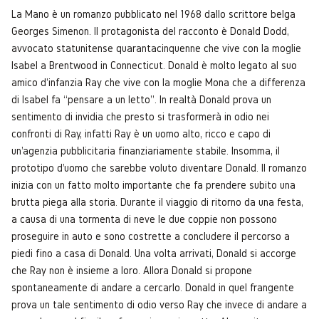
La Mano è un romanzo pubblicato nel 1968 dallo scrittore belga
Georges Simenon. Il protagonista del racconto è Donald Dodd,
avvocato statunitense quarantacinquenne che vive con la moglie
Isabel a Brentwood in Connecticut. Donald è molto legato al suo
amico d'infanzia Ray che vive con la moglie Mona che a differenza
di Isabel fa “pensare a un letto”. In realtà Donald prova un
sentimento di invidia che presto si trasformerà in odio nei
confronti di Ray, infatti Ray è un uomo alto, ricco e capo di
un'agenzia pubblicitaria finanziariamente stabile. Insomma, il
prototipo d'uomo che sarebbe voluto diventare Donald. Il romanzo
inizia con un fatto molto importante che fa prendere subito una
brutta piega alla storia. Durante il viaggio di ritorno da una festa,
a causa di una tormenta di neve le due coppie non possono
proseguire in auto e sono costrette a concludere il percorso a
piedi fino a casa di Donald. Una volta arrivati, Donald si accorge
che Ray non è insieme a loro. Allora Donald si propone
spontaneamente di andare a cercarlo. Donald in quel frangente
prova un tale sentimento di odio verso Ray che invece di andare a