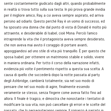
sente costantemente giudicato dagli altri, quando probabilmente
in realtà si trova tutto sulla sua testa. In più prova grande invidia
per il migliore amico, Ray, a cui aveva sempre aspirato, ed arriva
persino ad odiarlo. Questo perché Ray è un uomo di successo, ed
ha sposato una donna che dal punto di vista di Donald è molto più
attraente, e desiderabile di Isabel, cioè Mona. Perciò l'amico
intraprende la vita che il protagonista aveva sempre desiderato,
che non aveva mai avuto il coraggio di portare avanti,
appoggiandosi ad uno stile di vita più tranquillo. È per questo che
sposa Isabel, per ottenere un matrimonio stabile e solido, vivere
in maniera ordinaria. Per tutto il corso della narrazione infatti,
evidenzia più volte il pentimento rispetto a questa sua scelta. A
causa di quello che succederà dopo la notte passata al party
degli Ashbridge, cambierà totalmente, sia nel suo modo di
pensare che nel suo modo di agire, finalmente essendo
veramente se stesso, senza fingere come aveva fatto fino ad
allora. Il finale è tragico, e dimostra che nonostante i tentativi di
modificare la sua vita, non può cancellare gli errori e le scelte del
passato, che lo perseguiteranno sempre. Il romanzo è narrato in