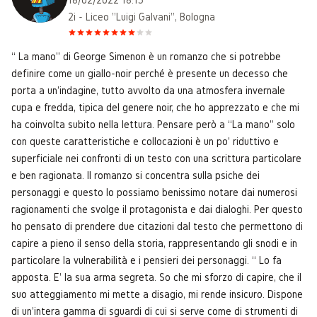
2i - Liceo "Luigi Galvani", Bologna
“ La mano” di George Simenon è un romanzo che si potrebbe
definire come un giallo-noir perché è presente un decesso che
porta a un'indagine, tutto avvolto da una atmosfera invernale
cupa e fredda, tipica del genere noir, che ho apprezzato e che mi
ha coinvolta subito nella lettura. Pensare però a “La mano” solo
con queste caratteristiche e collocazioni è un po' riduttivo e
superficiale nei confronti di un testo con una scrittura particolare
e ben ragionata. Il romanzo si concentra sulla psiche dei
personaggi e questo lo possiamo benissimo notare dai numerosi
ragionamenti che svolge il protagonista e dai dialoghi. Per questo
ho pensato di prendere due citazioni dal testo che permettono di
capire a pieno il senso della storia, rappresentando gli snodi e in
particolare la vulnerabilità e i pensieri dei personaggi. “ Lo fa
apposta. E' la sua arma segreta. So che mi sforzo di capire, che il
suo atteggiamento mi mette a disagio, mi rende insicuro. Dispone
di un'intera gamma di sguardi di cui si serve come di strumenti di