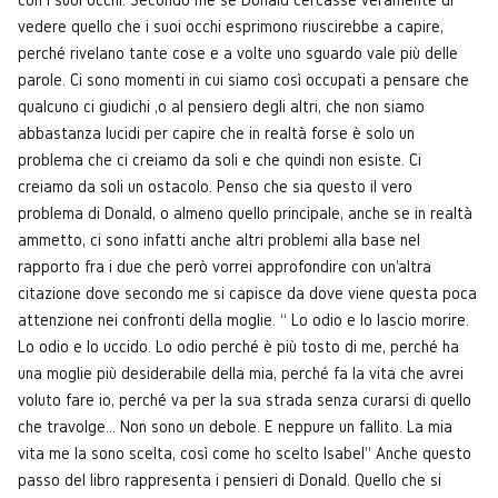
vedere quello che i suoi occhi esprimono riuscirebbe a capire,
perché rivelano tante cose e a volte uno sguardo vale più delle
parole. Ci sono momenti in cui siamo così occupati a pensare che
qualcuno ci giudichi ,o al pensiero degli altri, che non siamo
abbastanza lucidi per capire che in realtà forse è solo un
problema che ci creiamo da soli e che quindi non esiste. Ci
creiamo da soli un ostacolo. Penso che sia questo il vero
problema di Donald, o almeno quello principale, anche se in realtà
ammetto, ci sono infatti anche altri problemi alla base nel
rapporto fra i due che però vorrei approfondire con un'altra
citazione dove secondo me si capisce da dove viene questa poca
attenzione nei confronti della moglie. “ Lo odio e lo lascio morire.
Lo odio e lo uccido. Lo odio perché è più tosto di me, perché ha
una moglie più desiderabile della mia, perché fa la vita che avrei
voluto fare io, perché va per la sua strada senza curarsi di quello
che travolge… Non sono un debole. E neppure un fallito. La mia
vita me la sono scelta, così come ho scelto Isabel” Anche questo
passo del libro rappresenta i pensieri di Donald. Quello che si