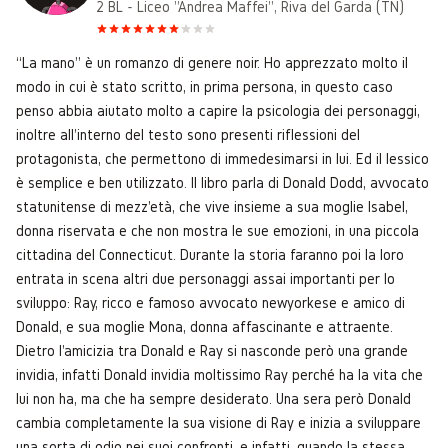
2 BL - Liceo "Andrea Maffei", Riva del Garda (TN)
“La mano” è un romanzo di genere noir. Ho apprezzato molto il
modo in cui è stato scritto, in prima persona, in questo caso
penso abbia aiutato molto a capire la psicologia dei personaggi,
inoltre all'interno del testo sono presenti riflessioni del
protagonista, che permettono di immedesimarsi in lui. Ed il lessico
è semplice e ben utilizzato. Il libro parla di Donald Dodd, avvocato
statunitense di mezz'età, che vive insieme a sua moglie Isabel,
donna riservata e che non mostra le sue emozioni, in una piccola
cittadina del Connecticut. Durante la storia faranno poi la loro
entrata in scena altri due personaggi assai importanti per lo
sviluppo: Ray, ricco e famoso avvocato newyorkese e amico di
Donald, e sua moglie Mona, donna affascinante e attraente.
Dietro l'amicizia tra Donald e Ray si nasconde però una grande
invidia, infatti Donald invidia moltissimo Ray perché ha la vita che
lui non ha, ma che ha sempre desiderato. Una sera però Donald
cambia completamente la sua visione di Ray e inizia a sviluppare
una sorta di odio nei suoi confronti, e infatti, quando la stessa