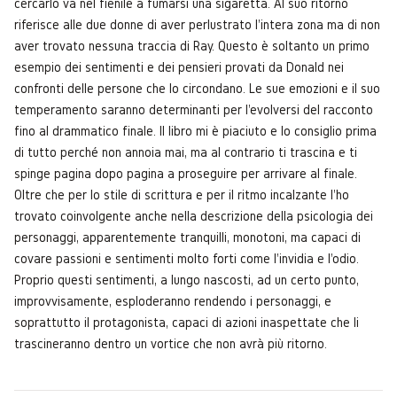
cercarlo va nel fienile a fumarsi una sigaretta. Al suo ritorno
riferisce alle due donne di aver perlustrato l'intera zona ma di non
aver trovato nessuna traccia di Ray. Questo è soltanto un primo
esempio dei sentimenti e dei pensieri provati da Donald nei
confronti delle persone che lo circondano. Le sue emozioni e il suo
temperamento saranno determinanti per l'evolversi del racconto
fino al drammatico finale. Il libro mi è piaciuto e lo consiglio prima
di tutto perché non annoia mai, ma al contrario ti trascina e ti
spinge pagina dopo pagina a proseguire per arrivare al finale.
Oltre che per lo stile di scrittura e per il ritmo incalzante l'ho
trovato coinvolgente anche nella descrizione della psicologia dei
personaggi, apparentemente tranquilli, monotoni, ma capaci di
covare passioni e sentimenti molto forti come l'invidia e l'odio.
Proprio questi sentimenti, a lungo nascosti, ad un certo punto,
improvvisamente, esploderanno rendendo i personaggi, e
soprattutto il protagonista, capaci di azioni inaspettate che li
trascineranno dentro un vortice che non avrà più ritorno.