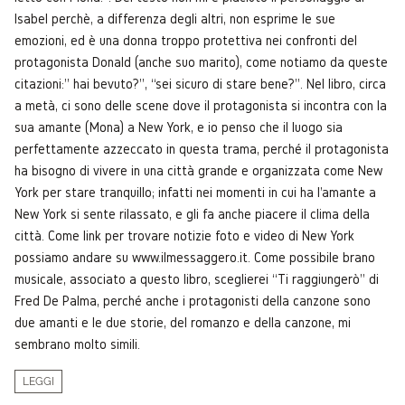
Isabel perchè, a differenza degli altri, non esprime le sue
emozioni, ed è una donna troppo protettiva nei confronti del
protagonista Donald (anche suo marito), come notiamo da queste
citazioni:” hai bevuto?”, “sei sicuro di stare bene?”. Nel libro, circa
a metà, ci sono delle scene dove il protagonista si incontra con la
sua amante (Mona) a New York, e io penso che il luogo sia
perfettamente azzeccato in questa trama, perché il protagonista
ha bisogno di vivere in una città grande e organizzata come New
York per stare tranquillo; infatti nei momenti in cui ha l'amante a
New York si sente rilassato, e gli fa anche piacere il clima della
città. Come link per trovare notizie foto e video di New York
possiamo andare su www.ilmessaggero.it. Come possibile brano
musicale, associato a questo libro, sceglierei “Ti raggiungerò” di
Fred De Palma, perché anche i protagonisti della canzone sono
due amanti e le due storie, del romanzo e della canzone, mi
sembrano molto simili.
LEGGI