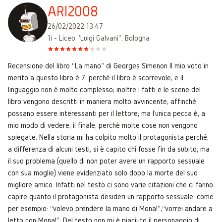
ARI2008
26/02/2022 13:47
1i - Liceo "Luigi Galvani", Bologna
Recensione del libro “La mano” di Georges Simenon Il mio voto in
merito a questo libro è 7, perchè il libro è scorrevole, e il
linguaggio non è molto complesso; inoltre i fatti e le scene del
libro vengono descritti in maniera molto avvincente, affinché
possano essere interessanti per il lettore; ma l'unica pecca è, a
mio modo di vedere, il finale, perchè molte cose non vengono
spiegate. Nella storia mi ha colpito molto il protagonista perché,
a differenza di alcuni testi, si è capito chi fosse fin da subito; ma
il suo problema (quello di non poter avere un rapporto sessuale
con sua moglie) viene evidenziato solo dopo la morte del suo
migliore amico. Infatti nel testo ci sono varie citazioni che ci fanno
capire quanto il protagonista desideri un rapporto sessuale, come
per esempio: “volevo prendere la mano di Mona!”,“vorrei andare a
letto con Mona!”. Del testo non mi è piaciuto il personaggio di