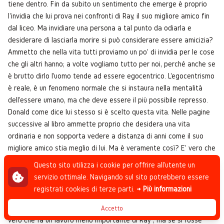
tiene dentro. Fin da subito un sentimento che emerge è proprio
l'invidia che lui prova nei confronti di Ray, il suo migliore amico fin
dal liceo. Ma invidiare una persona a tal punto da odiarla e
desiderare di lasciarla morire si può considerare essere amicizia?
Ammetto che nella vita tutti proviamo un po' di invidia per le cose
che gli altri hanno; a volte vogliamo tutto per noi, perché anche se
è brutto dirlo l'uomo tende ad essere egocentrico. L'egocentrismo
è reale, è un fenomeno normale che si instaura nella mentalità
dell'essere umano, ma che deve essere il più possibile represso.
Donald come dice lui stesso si è scelto questa vita. Nelle pagine
successive al libro ammette proprio che desidera una vita
ordinaria e non sopporta vedere a distanza di anni come il suo
migliore amico stia meglio di lui. Ma è veramente così? E' vero che
Donald afferma che l'amico è più tosto, ha una moglie più
Questo sito utilizza i cookie per offrire all'utente un
desiderabile, che fa una bella vita, ma non sappiamo i sentimenti
servizio ottimale. Navigando sul sito potrebbero essere
di Ray. Potrebbe sentirsi esattamente come Donald. Se una
registrati cookies di terze parti.
→ Più informazioni
persona appare più sicura non è detto che lo sia veramente.
Donald non riesce ad apprezzare quello che ha, nonostante sia
Accetto
vero che fa un lavoro meno importante di Ray , ma se si fosse