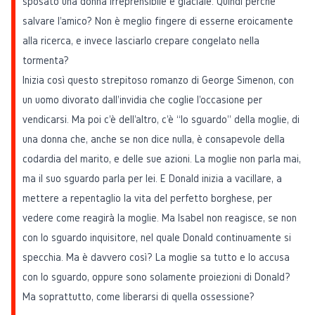
sposato una donna irreprensibile e glaciale. Quindi perché
salvare l'amico? Non è meglio fingere di esserne eroicamente
alla ricerca, e invece lasciarlo crepare congelato nella
tormenta?
Inizia così questo strepitoso romanzo di George Simenon, con
un uomo divorato dall'invidia che coglie l'occasione per
vendicarsi. Ma poi c'è dell'altro, c'è “lo sguardo” della moglie, di
una donna che, anche se non dice nulla, è consapevole della
codardia del marito, e delle sue azioni. La moglie non parla mai,
ma il suo sguardo parla per lei. E Donald inizia a vacillare, a
mettere a repentaglio la vita del perfetto borghese, per
vedere come reagirà la moglie. Ma Isabel non reagisce, se non
con lo sguardo inquisitore, nel quale Donald continuamente si
specchia. Ma è davvero così? La moglie sa tutto e lo accusa
con lo sguardo, oppure sono solamente proiezioni di Donald?
Ma soprattutto, come liberarsi di quella ossessione?