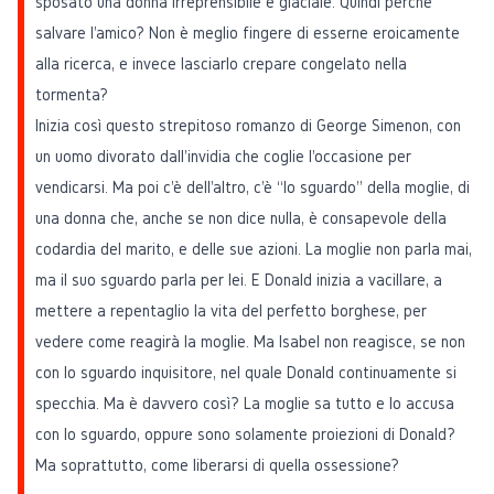
sposato una donna irreprensibile e glaciale. Quindi perché
salvare l'amico? Non è meglio fingere di esserne eroicamente
alla ricerca, e invece lasciarlo crepare congelato nella
tormenta?
Inizia così questo strepitoso romanzo di George Simenon, con
un uomo divorato dall'invidia che coglie l'occasione per
vendicarsi. Ma poi c'è dell'altro, c'è “lo sguardo” della moglie, di
una donna che, anche se non dice nulla, è consapevole della
codardia del marito, e delle sue azioni. La moglie non parla mai,
ma il suo sguardo parla per lei. E Donald inizia a vacillare, a
mettere a repentaglio la vita del perfetto borghese, per
vedere come reagirà la moglie. Ma Isabel non reagisce, se non
con lo sguardo inquisitore, nel quale Donald continuamente si
specchia. Ma è davvero così? La moglie sa tutto e lo accusa
con lo sguardo, oppure sono solamente proiezioni di Donald?
Ma soprattutto, come liberarsi di quella ossessione?