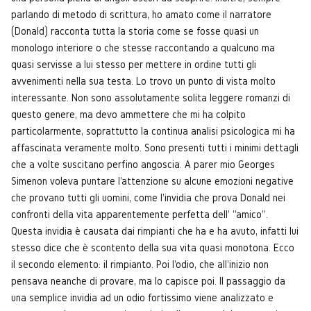
parlando di metodo di scrittura, ho amato come il narratore
(Donald) racconta tutta la storia come se fosse quasi un
monologo interiore o che stesse raccontando a qualcuno ma
quasi servisse a lui stesso per mettere in ordine tutti gli
avvenimenti nella sua testa. Lo trovo un punto di vista molto
interessante. Non sono assolutamente solita leggere romanzi di
questo genere, ma devo ammettere che mi ha colpito
particolarmente, soprattutto la continua analisi psicologica mi ha
affascinata veramente molto. Sono presenti tutti i minimi dettagli
che a volte suscitano perfino angoscia. A parer mio Georges
Simenon voleva puntare l'attenzione su alcune emozioni negative
che provano tutti gli uomini, come l'invidia che prova Donald nei
confronti della vita apparentemente perfetta dell' "amico".
Questa invidia è causata dai rimpianti che ha e ha avuto, infatti lui
stesso dice che è scontento della sua vita quasi monotona. Ecco
il secondo elemento: il rimpianto. Poi l'odio, che all'inizio non
pensava neanche di provare, ma lo capisce poi. Il passaggio da
una semplice invidia ad un odio fortissimo viene analizzato e