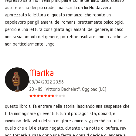
represso saranno i temi principali e come definito dallo stesso
autore è uno dei più crudeli mai scritti da lui Ho davvero
apprezzato la lettura di questo romanzo, che reputo un
capolavoro per gli amanti dei romanzi prettamente psicologici,
perciò è una lettura consigliata agli amanti del genere, in caso
non si sia amanti del genere, potrebbe risultare noioso anche se
non particolarmente lungo.
Marika
08/04/2022 23:56
2B - IIS "Vittorio Bachelet", Oggiono (LC)
questo libro ti fa entrare nella storia, lasciando una suspense che
ti fa immaginare gli eventi futuri. il protagonista, donald, è
invidioso della vita del suo migliore amico ray, perché ha tutto
quello che a lui è stato negato. durante una notte di bufera, ray
non tornerà a casa dopo una festa e donald decide di andare a