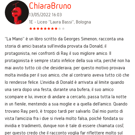
ChiaraBruno
13/05/2022 16:03
1E - Liceo "Laura Bassi", Bologna
"La Mano" è un libro scritto da Georges Simenon; racconta una
storia di amici basata sull'invidia provata da Donald, il
protagonista, nei confronti di Ray, il suo migliore amico. Il
protagonista è sempre stato infelice della sua vita, perché non ha
mai avuto tutto ciò che desiderava; per questo motivo provava
molta invidia per il suo amico, che al contrario aveva tutto ciò che
lo rendesse felice. L'invidia di Donald è arrivata al limite quando
una sera dopo una festa, durante una bufera, il suo amico
scompare e lui, invece di andare a cercarlo, passa tutta la notte
in un fienile, mentendo a sua moglie e a quella dell'amico. Quando
trovano Ray, però, è troppo tardi per salvarlo. Dal mio punto di
vista l'amicizia fra i due si rivela molto falsa, poiché fondata su
invidia e tradimenti, dunque non è tale di essere chiamata cos^ì;
per questo credo che il racconto voglia far riflettere molto sul