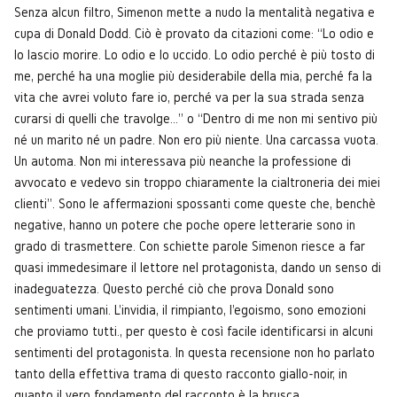
Senza alcun filtro, Simenon mette a nudo la mentalità negativa e
cupa di Donald Dodd. Ciò è provato da citazioni come: “Lo odio e
lo lascio morire. Lo odio e lo uccido. Lo odio perché è più tosto di
me, perché ha una moglie più desiderabile della mia, perché fa la
vita che avrei voluto fare io, perché va per la sua strada senza
curarsi di quelli che travolge…” o “Dentro di me non mi sentivo più
né un marito né un padre. Non ero più niente. Una carcassa vuota.
Un automa. Non mi interessava più neanche la professione di
avvocato e vedevo sin troppo chiaramente la cialtroneria dei miei
clienti”. Sono le affermazioni spossanti come queste che, benchè
negative, hanno un potere che poche opere letterarie sono in
grado di trasmettere. Con schiette parole Simenon riesce a far
quasi immedesimare il lettore nel protagonista, dando un senso di
inadeguatezza. Questo perché ciò che prova Donald sono
sentimenti umani. L'invidia, il rimpianto, l'egoismo, sono emozioni
che proviamo tutti., per questo è così facile identificarsi in alcuni
sentimenti del protagonista. In questa recensione non ho parlato
tanto della effettiva trama di questo racconto giallo-noir, in
quanto il vero fondamento del racconto è la brusca