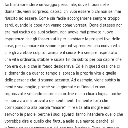
farti intraprendere un viaggio personale, dove ti poni delle
domande, vieni sorpreso, capisci chi vuoi essere o chi non sei mai
riuscito ad essere. Come sia facile accorgersene sempre troppo
tardi, quando le cose non vanno come vorresti. Donald stesso non
era mai uscito dai suoi schemi, non aveva mai provato nuove
esperienze che gli fossero utili per cambiare la prospettiva delle
cose, per cambiare direzione e per intraprendere una nuova vita
che gli avrebbe colpito l'anima e il cuore. Ha sempre rispettato
una vita ordinata, stabile e sicura fin da subito per poi capire che
non era quello che in fondo desiderava. Ed è in questi casi che ci
si domanda da quanto tempo si spreca la propria vita e quella
delle persone che ti stanno accanto. Ad esempio, viene subito in
mente sua moglie, poiché se le giornate di Donald erano
organizzate secondo un preciso ordine e una chiara logica, anche
lei non avrà mai provato dei sentimenti talmente forti che
corrispondono alla parola "amare". In realtà alla moglie non
servono le parole, perché i suoi sguardi fanno intendere quello che
vorrebbe dire e quello che fluttua nella sua mente, perché lei
infondo sa cosa succede e ciò che non funziona. Dunque, questo