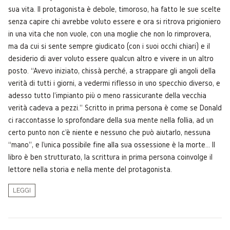
sua vita. Il protagonista è debole, timoroso, ha fatto le sue scelte
senza capire chi avrebbe voluto essere e ora si ritrova prigioniero
in una vita che non vuole, con una moglie che non lo rimprovera,
ma da cui si sente sempre giudicato (con i suoi occhi chiari) e il
desiderio di aver voluto essere qualcun altro e vivere in un altro
posto. “Avevo iniziato, chissà perché, a strappare gli angoli della
verità di tutti i giorni, a vedermi riflesso in uno specchio diverso, e
adesso tutto l'impianto più o meno rassicurante della vecchia
verità cadeva a pezzi.” Scritto in prima persona è come se Donald
ci raccontasse lo sprofondare della sua mente nella follia, ad un
certo punto non c'è niente e nessuno che può aiutarlo, nessuna
“mano”, e l'unica possibile fine alla sua ossessione è la morte... Il
libro è ben strutturato, la scrittura in prima persona coinvolge il
lettore nella storia e nella mente del protagonista.
LEGGI