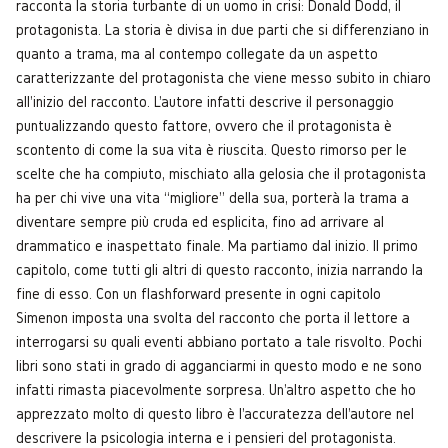
racconta la storia turbante di un uomo in crisi: Donald Dodd, il
protagonista. La storia è divisa in due parti che si differenziano in
quanto a trama, ma al contempo collegate da un aspetto
caratterizzante del protagonista che viene messo subito in chiaro
all'inizio del racconto. L'autore infatti descrive il personaggio
puntualizzando questo fattore, ovvero che il protagonista è
scontento di come la sua vita è riuscita. Questo rimorso per le
scelte che ha compiuto, mischiato alla gelosia che il protagonista
ha per chi vive una vita “migliore” della sua, porterà la trama a
diventare sempre più cruda ed esplicita, fino ad arrivare al
drammatico e inaspettato finale. Ma partiamo dal inizio. Il primo
capitolo, come tutti gli altri di questo racconto, inizia narrando la
fine di esso. Con un flashforward presente in ogni capitolo
Simenon imposta una svolta del racconto che porta il lettore a
interrogarsi su quali eventi abbiano portato a tale risvolto. Pochi
libri sono stati in grado di agganciarmi in questo modo e ne sono
infatti rimasta piacevolmente sorpresa. Un'altro aspetto che ho
apprezzato molto di questo libro è l'accuratezza dell'autore nel
descrivere la psicologia interna e i pensieri del protagonista.