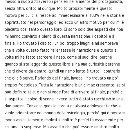
messo a nudo attraverso i pensieri nella mente del protagonista,
senza filtri, dritto al dunque. Molto probabilmente è questo il
motivo per cui ci si riesce ad immedesimare al 100% nella storia e
soprattutto nel personaggio, ed ecco un altro motivo per cui mi è
piaciuto così tanto questo libro. Ci sono solo due aspetti che non
mi hanno convinto a pieno di questa narrazione: i capitoli e il
finale. Ho trovato i capitoli un po' troppo lunghi e mi sembrava
che a volte questo fatto rallentasse la narrazione e questo a
volte mi ha fatto storcere il naso, come si suol dire, perché
quando si sta leggendo questo libro si ha una curiosità perenne
che ti divora da dentro, quindi un ritmo lento è tutto il contrario
che di ciò serve. Parlando del finale, invece, l'ho trovato un po'
troppo frettoloso. Tutta la narrazione è un climax crescente, se si
può definire tale, e non si vede l'ora di arrivare al finale, perché ci
si aspetta il colpo di scena, invece tutto è stato racchiuso in una
due pagine. Consiglio questo libro a qualsiasi adolescente che si
vuole addentrare nel mondo della psicologia, perché qui è posta in
modo assolutamente esplicito. Inoltre è perfetto ovviamente per
chi ama la suspense. Ma avverto che può essere un libro molto