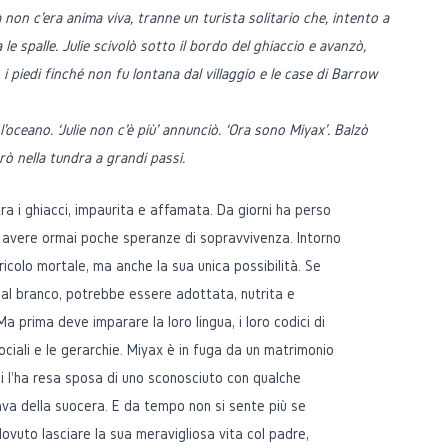
 non c'era anima viva, tranne un turista solitario che, intento a
a le spalle. Julie scivolò sotto il bordo del ghiaccio e avanzò,
i piedi finché non fu lontana dal villaggio e le case di Barrow
l'oceano. ‘Julie non c'è più' annunciò. ‘Ora sono Miyax'. Balzò
trò nella tundra a grandi passi.
a i ghiacci, impaurita e affamata. Da giorni ha perso
i avere ormai poche speranze di sopravvivenza. Intorno
pericolo mortale, ma anche la sua unica possibilità. Se
dal branco, potrebbe essere adottata, nutrita e
a prima deve imparare la loro lingua, i loro codici di
ciali e le gerarchie. Miyax è in fuga da un matrimonio
i l'ha resa sposa di uno sconosciuto con qualche
ava della suocera. E da tempo non si sente più se
dovuto lasciare la sua meravigliosa vita col padre,