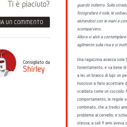
Ti è piaciuto?
guardò indietro. Sulla strada
fotografare il sole, le voltav
aiutandosi con le mani e con 
IA UN COMMENTO
scomparvero.
Allora si alzò a contemplare 
agilmente sulla riva e si inol
Una ragazzina avanza sola tr
Consigliato da
Shirley
l'orientamento, e sa bene d
a lei, un branco di lupi: un 
riuscisse a farsi accettare 
scaldata come un cucciolo. M
comportamento, le regole so
combinato, che a tredici ann
problema al cervello, e schi
stessa: a soli 9 anni aveva 