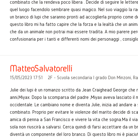
combinato che la rendeva poco libera . Decide di seguire le letter
quel luogo facendolo sembrare quasi magico. Nel suo viaggio la raga
un branco di lupi che saranno pronti ad accoglierla proprio come d
questo libro mi ha fatto capire che la forza e la lealtà che un ani
che da un animale non potrai mai essere tradita. A mio parere però
confusionaria per i tanti e differenti nomi dei personaggi , consigl
MatteoSalvatorelli
15/05/2023 17:51
2F - Scuola secondaria I grado Don Minzoni, R
Julie dei lupi è un romanzo scritto da Jean Craighead George che 
anni,Miyax. Dopo la scomparsa del padre ,Miyax aveva lasciato il 
occidentale. Le cambiano nome e diventa Julie, inizia ad andare a 
combinato. Proprio per evitare le violenze del marito decide di scap
amica di penna a San Francisco e vivere la vita che sogna.Ma il via
sola non riuscirà a salvarsi. Cerca quindi di farsi accettare da un bra
diventà un componente del loro branco. Di questo libro mi è piaciu