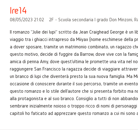
Ire14
08/05/2023 21:02
2F - Scuola secondaria I grado Don Minzoni, 
Il romanzo "Julie dei lupi" scritto da Jean Craighead George è un li
viaggio tra i ghiacci intrapreso da Miiyax (nome eschimese della pro
a dover sposare, tramite un matrimonio combinato, un ragazzo che 
questo motivo, decide di fuggire da Barrow, dove vive con la famig
amica di penna Amy, dove quest'ultima le promette una vita nel n
raggiungere San Francisco la ragazza decide di viaggiare attraver
un branco di lupi che diventerà presto la sua nuova famiglia. Ma Mi
occasione di conoscere durante il suo percorso, tramite un evento 
questo romanzo e lo stile dell'autore che si presenta forbito ma 
alla protagonista e al suo branco. Consiglio a tutti di non abbando
sembrare inizialmente noioso o troppo ricco di nomi di personaggi d
capitoli ho faticato ad apprezzare questo romanzo a cui mi sono