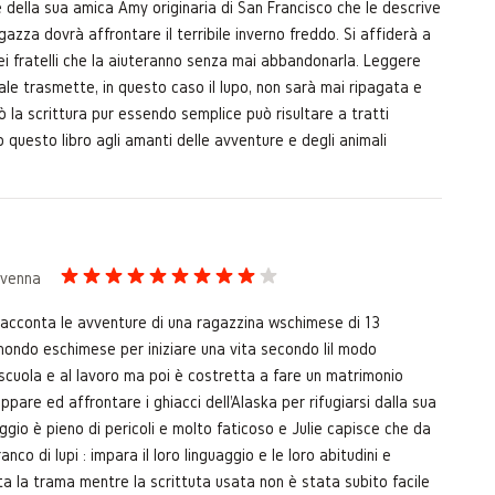
e della sua amica Amy originaria di San Francisco che le descrive
zza dovrà affrontare il terribile inverno freddo. Si affiderà a
ei fratelli che la aiuteranno senza mai abbandonarla. Leggere
male trasmette, in questo caso il lupo, non sarà mai ripagata e
 la scrittura pur essendo semplice può risultare a tratti
io questo libro agli amanti delle avventure e degli animali
avenna
racconta le avventure di una ragazzina wschimese di 13
mondo eschimese per iniziare una vita secondo lil modo
scuola e al lavoro ma poi è costretta a fare un matrimonio
pare ed affrontare i ghiacci dell'Alaska per rifugiarsi dalla sua
ggio è pieno di pericoli e molto faticoso e Julie capisce che da
nco di lupi : impara il loro linguaggio e le loro abitudini e
ta la trama mentre la scrittuta usata non è stata subito facile