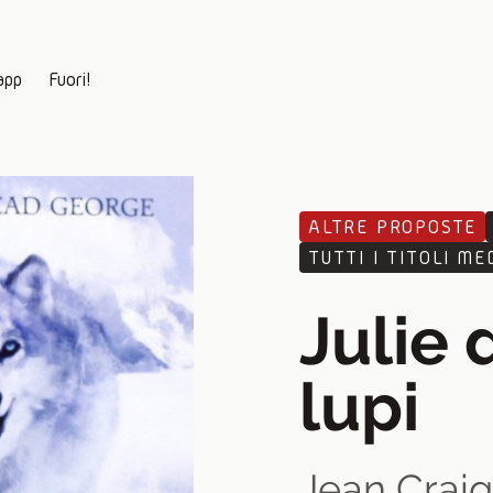
app
Fuori!
ALTRE PROPOSTE
TUTTI I TITOLI ME
Julie 
lupi
Jean Crai