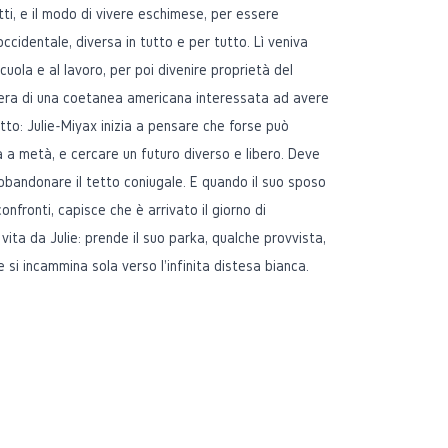
tti, e il modo di vivere eschimese, per essere
ccidentale, diversa in tutto e per tutto. Lì veniva
uola e al lavoro, per poi divenire proprietà del
tera di una coetanea americana interessata ad avere
to: Julie-Miyax inizia a pensare che forse può
 a metà, e cercare un futuro diverso e libero. Deve
abbandonare il tetto coniugale. E quando il suo sposo
onfronti, capisce che è arrivato il giorno di
ta da Julie: prende il suo parka, qualche provvista,
 si incammina sola verso l'infinita distesa bianca.