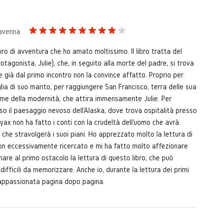
Ravenna
bro di avventura che ho amato moltissimo. Il libro tratta del
tagonista, Julie), che, in seguito alla morte del padre, si trova
già dal primo incontro non la convince affatto. Proprio per
lia di suo marito, per raggiungere San Francisco, terra delle sua
ome della modernità, che attira immensamente Julie. Per
so il paesaggio nevoso dell'Alaska, dove trova ospitalità presso
yax non ha fatto i conti con la crudeltà dell'uomo che avrà
che stravolgerà i suoi piani. Ho apprezzato molto la lettura di
non eccessivamente ricercato e mi ha fatto molto affezionare
nare al primo ostacolo la lettura di questo libro, che può
ifficili da memorizzare. Anche io, durante la lettura dei primi
 appassionata pagina dopo pagina.