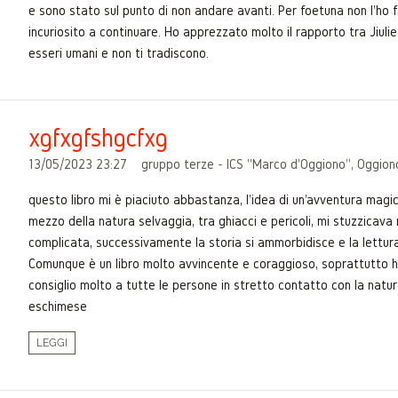
e sono stato sul punto di non andare avanti. Per foetuna non l'ho 
incuriosito a continuare. Ho apprezzato molto il rapporto tra Jiulie 
esseri umani e non ti tradiscono.
xgfxgfshgcfxg
13/05/2023 23:27
gruppo terze - ICS "Marco d'Oggiono", Oggion
questo libro mi è piaciuto abbastanza, l'idea di un'avventura magi
mezzo della natura selvaggia, tra ghiacci e pericoli, mi stuzzicava 
complicata, successivamente la storia si ammorbidisce e la lettura
Comunque è un libro molto avvincente e coraggioso, soprattutto ho a
consiglio molto a tutte le persone in stretto contatto con la natura
eschimese
LEGGI