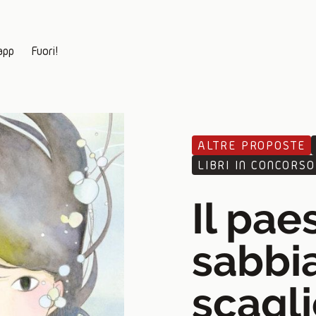
app
Fuori!
ALTRE PROPOSTE
LIBRI IN CONCORSO
Il pae
sabbia
scagl