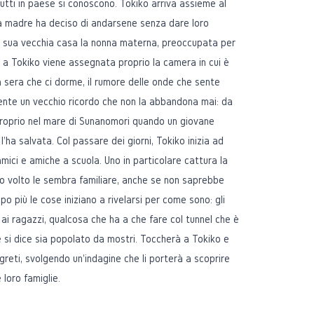
tti in paese si conoscono. Tokiko arriva assieme al
a madre ha deciso di andarsene senza dare loro
lla sua vecchia casa la nonna materna, preoccupata per
a: a Tokiko viene assegnata proprio la camera in cui è
 sera che ci dorme, il rumore delle onde che sente
mente un vecchio ricordo che non la abbandona mai: da
oprio nel mare di Sunanomori quando un giovane
l'ha salvata. Col passare dei giorni, Tokiko inizia ad
amici e amiche a scuola. Uno in particolare cattura la
uo volto le sembra familiare, anche se non saprebbe
po più le cose iniziano a rivelarsi per come sono: gli
ai ragazzi, qualcosa che ha a che fare col tunnel che è
 si dice sia popolato da mostri. Toccherà a Tokiko e
reti, svolgendo un'indagine che li porterà a scoprire
 loro famiglie.