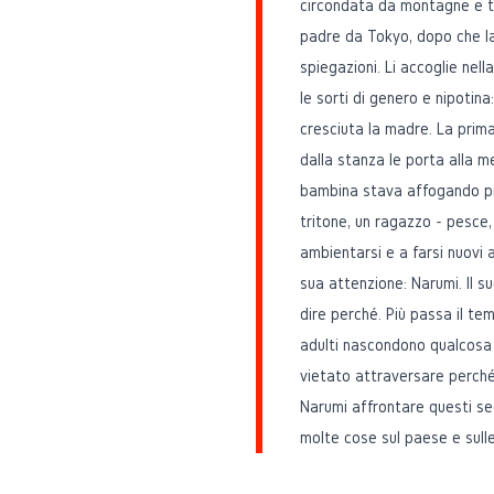
circondata da montagne e tu
padre da Tokyo, dopo che l
spiegazioni. Li accoglie ne
le sorti di genero e nipotin
cresciuta la madre. La prima
dalla stanza le porta alla 
bambina stava affogando pr
tritone, un ragazzo - pesce, 
ambientarsi e a farsi nuovi 
sua attenzione: Narumi. Il s
dire perché. Più passa il tem
adulti nascondono qualcosa 
vietato attraversare perché
Narumi affrontare questi seg
molte cose sul paese e sulle