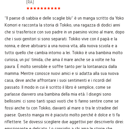
(RA)
"Il paese di sabbia e delle scaglie blu" è un manga scritto da Yoko
Komori e racconta la storia di Tokiko, una ragazza di dodici anni
che si trasferisce con suo padre in un paesino vicino al mare, dopo
che i suoi genitori si sono separati. Tokiko vive con il papà e la
nonna, e deve abituarsi a una nuova vita, alla nuova scuola e a
tutto quello che cambia intorno a lei. Tokiko è una bambina molto
curiosa, un po' timida, che ama il mare anche se a volte ne ha
paura. È molto sensibile e soffre tanto per la lontananza dalla
mamma. Mentre conosce nuovi amici e si adatta alla sua nuova
casa, deve anche affrontare i suoi sentimenti e i ricordi del
passato. Il modo in cui è scritto il libro è semplice, come se
parlasse davvero una bambina della mia età. I disegni sono
bellissimi: ci sono tanti spazi vuoti che ti fanno sentire come se
fossi anche tu con Tokiko, davanti al mare o tra le stradine del
paese. Questo manga mi è piaciuto molto perché è dolce e ti fa
riflettere. Se dovessi scegliere due aggettivi per descriverlo direi:
emozionante e delicato. Lo consiglio a chi ama le storie che