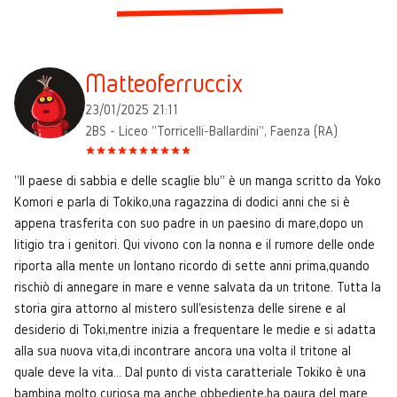
Matteoferruccix
23/01/2025 21:11
2BS - Liceo "Torricelli-Ballardini", Faenza (RA)
"Il paese di sabbia e delle scaglie blu" è un manga scritto da Yoko
Komori e parla di Tokiko,una ragazzina di dodici anni che si è
appena trasferita con suo padre in un paesino di mare,dopo un
litigio tra i genitori. Qui vivono con la nonna e il rumore delle onde
riporta alla mente un lontano ricordo di sette anni prima,quando
rischiò di annegare in mare e venne salvata da un tritone. Tutta la
storia gira attorno al mistero sull'esistenza delle sirene e al
desiderio di Toki,mentre inizia a frequentare le medie e si adatta
alla sua nuova vita,di incontrare ancora una volta il tritone al
quale deve la vita... Dal punto di vista caratteriale Tokiko è una
bambina molto curiosa ma anche obbediente,ha paura del mare