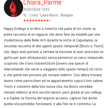
Chiara_Parme
25/01/2026 13:03
1E - Liceo "Laura Bassi", Bologna
Happy Endings è un libro a fumetto che parla di tre storie: la
prima racconta di un ragazzo che deve fare da modello per una
studentessa delle Belle Arti durante la notte di Capodanno; la
seconda racconta di due agenti spazio-temporali (Boots e Toots)
che, dopo aver portato a termine la missione di aver arrestato un
gatto per aver oltrepassato senza permesso un varco temporale,
scoprono che il loro trasmettitore (ovvero una specie di
telecomando che serve a viaggiare nello spazio-tempo) s'è rotto
e che quindi non possono più tornare indietro. Così allora trovano
lavoro come parrucchieri ed un appartamento sopra il loro salone.
Toots è contento della loro nuova vita, ma Boots vorrebbe
tornare indietro al loro vecchio lavoro, però grazie al suo collega
e a Sophie, la fiorista del negozio accanto, capisce che anche
quella vita potrebbe funzionare, e alla fine ne è contenta. La