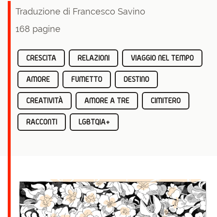
Traduzione di Francesco Savino
168 pagine
CRESCITA
RELAZIONI
VIAGGIO NEL TEMPO
AMORE
FUMETTO
DESTINO
CREATIVITÀ
AMORE A TRE
CIMITERO
RACCONTI
LGBTQIA+