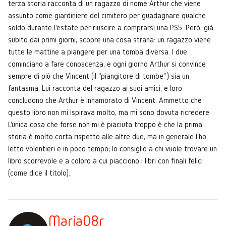
terza storia racconta di un ragazzo di nome Arthur che viene
assunto come giardiniere del cimitero per guadagnare qualche
soldo durante l'estate per riuscire a comprarsi una PS5. Però, già
subito dai primi giorni, scopre una cosa strana: un ragazzo viene
tutte le mattine a piangere per una tomba diversa. I due
cominciano a fare conoscenza, e ogni giorno Arthur si convince
sempre di più che Vincent (il "piangitore di tombe") sia un
fantasma. Lui racconta del ragazzo ai suoi amici, e loro
concludono che Arthur è innamorato di Vincent. Ammetto che
questo libro non mi ispirava molto, ma mi sono dovuta ricredere.
L'unica cosa che forse non mi è piaciuta troppo è che la prima
storia è molto corta rispetto alle altre due, ma in generale l'ho
letto volentieri e in poco tempo; lo consiglio a chi vuole trovare un
libro scorrevole e a coloro a cui piacciono i libri con finali felici
(come dice il titolo).
Maria08r