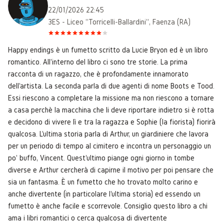
22/01/2026 22:45
3ES - Liceo "Torricelli-Ballardini", Faenza (RA)
Happy endings è un fumetto scritto da Lucie Bryon ed è un libro
romantico. All'interno del libro ci sono tre storie. La prima
racconta di un ragazzo, che è profondamente innamorato
dell'artista. La seconda parla di due agenti di nome Boots e Tood.
Essi riescono a completare la missione ma non riescono a tornare
a casa perchè la macchina che li deve riportare indietro si è rotta
e decidono di vivere lì e tra la ragazza e Sophie (la fiorista) fiorirà
qualcosa. L'ultima storia parla di Arthur, un giardiniere che lavora
per un periodo di tempo al cimitero e incontra un personaggio un
po' buffo, Vincent. Quest'ultimo piange ogni giorno in tombe
diverse e Arthur cercherà di capirne il motivo per poi pensare che
sia un fantasma. È un fumetto che ho trovato molto carino e
anche divertente (in particolare l'ultima storia) ed essendo un
fumetto è anche facile e scorrevole. Consiglio questo libro a chi
ama i libri romantici o cerca qualcosa di divertente