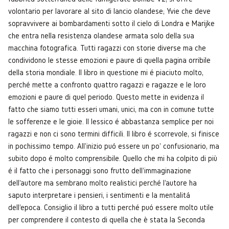
volontario per lavorare al sito di lancio olandese; Yvie che deve
sopravvivere ai bombardamenti sotto il cielo di Londra e Marijke
che entra nella resistenza olandese armata solo della sua
macchina fotografica. Tutti ragazzi con storie diverse ma che
condividono le stesse emozioni e paure di quella pagina orribile
della storia mondiale. Il libro in questione mi é piaciuto molto,
perché mette a confronto quattro ragazzi e ragazze e le loro
emozioni e paure di quel periodo. Questo mette in evidenza il
fatto che siamo tutti esseri umani, unici, ma con in comune tutte
le sofferenze e le gioie. Il lessico é abbastanza semplice per noi
ragazzi e non ci sono termini difficili. Il libro é scorrevole, si finisce
in pochissimo tempo. All'inizio puó essere un po' confusionario, ma
subito dopo é molto comprensibile. Quello che mi ha colpito di più
é il fatto che i personaggi sono frutto dell'immaginazione
dell'autore ma sembrano molto realistici perché l'autore ha
saputo interpretare i pensieri, i sentimenti e la mentalitá
dell'epoca. Consiglio il libro a tutti perché puó essere molto utile
per comprendere il contesto di quella che è stata la Seconda