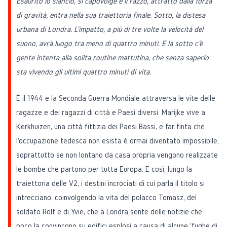
Esaurito lo slancio, si capovolge e il razzo, attratto dalla forza
di gravità, entra nella sua traiettoria finale. Sotto, la distesa
urbana di Londra. L'impatto, a più di tre volte la velocità del
suono, avrà luogo tra meno di quattro minuti. E là sotto c'è
gente intenta alla solita routine mattutina, che senza saperlo
sta vivendo gli ultimi quattro minuti di vita.
È il 1944 e la Seconda Guerra Mondiale attraversa le vite delle
ragazze e dei ragazzi di città e Paesi diversi. Marijke vive a
Kerkhuizen, una città fittizia dei Paesi Bassi, e far finta che
l'occupazione tedesca non esista è ormai diventato impossibile,
soprattutto se non lontano da casa propria vengono realizzate
le bombe che partono per tutta Europa. E così, lungo la
traiettoria delle V2, i destini incrociati di cui parla il titolo si
intrecciano, coinvolgendo la vita del polacco Tomasz, del
soldato Rolf e di Yvie, che a Londra sente delle notizie che
poco la convincono su edifici esplosi a causa di alcune 'fughe di