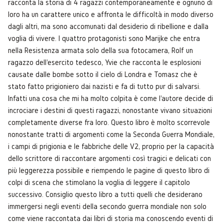
racconta la storia di 4 ragazzi contemporaneamente e ognuno di
loro ha un carattere unico e affronta le difficoltà in modo diverso
dagli altri, ma sono accomunati dal desiderio di ribellione e dalla
voglia di vivere. I quattro protagonisti sono Marijke che entra
nella Resistenza armata solo della sua fotocamera, Rolf un
ragazzo dell'esercito tedesco, Yvie che racconta le esplosioni
causate dalle bombe sotto il cielo di Londra e Tomasz che è
stato fatto prigioniero dai nazisti e fa di tutto pur di salvarsi.
Infatti una cosa che mi ha molto colpita è come l'autore decide di
incrociare i destini di questi ragazzi, nonostante vivano situazioni
completamente diverse fra loro. Questo libro è molto scorrevole
nonostante tratti di argomenti come la Seconda Guerra Mondiale,
i campi di prigionia e le fabbriche delle V2, proprio per la capacità
dello scrittore di raccontare argomenti così tragici e delicati con
più leggerezza possibile e riempendo le pagine di questo libro di
colpi di scena che stimolano la voglia di leggere il capitolo
successivo. Consiglio questo libro a tutti quelli che desiderano
immergersi negli eventi della secondo guerra mondiale non solo
come viene raccontata dai libri di storia ma conoscendo eventi di