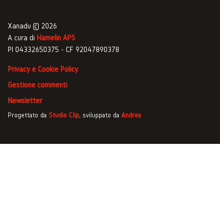
Xanadu © 2026
A cura di
Hamelin APS
PI 04332650375 - CF 92047890378
Privacy e Cookie Policy
Gestione commenti
Newsletter
Progettato da
Studio Clip
, sviluppato da
Andrea