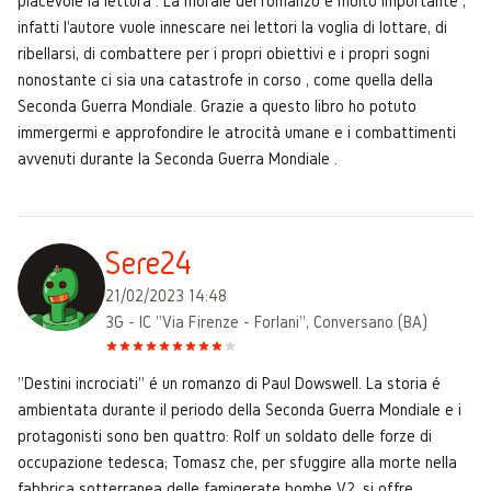
piacevole la lettura . La morale del romanzo è molto importante ,
infatti l'autore vuole innescare nei lettori la voglia di lottare, di
ribellarsi, di combattere per i propri obiettivi e i propri sogni
nonostante ci sia una catastrofe in corso , come quella della
Seconda Guerra Mondiale. Grazie a questo libro ho potuto
immergermi e approfondire le atrocità umane e i combattimenti
avvenuti durante la Seconda Guerra Mondiale .
Sere24
21/02/2023 14:48
3G - IC "Via Firenze - Forlani", Conversano (BA)
"Destini incrociati" é un romanzo di Paul Dowswell. La storia é
ambientata durante il periodo della Seconda Guerra Mondiale e i
protagonisti sono ben quattro: Rolf un soldato delle forze di
occupazione tedesca; Tomasz che, per sfuggire alla morte nella
fabbrica sotterranea delle famigerate bombe V2, si offre