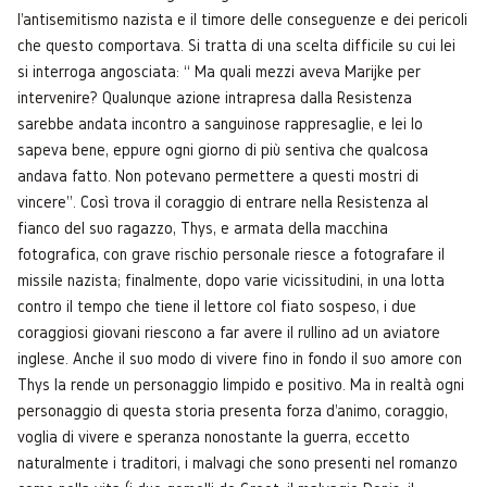
l'antisemitismo nazista e il timore delle conseguenze e dei pericoli
che questo comportava. Si tratta di una scelta difficile su cui lei
si interroga angosciata: “ Ma quali mezzi aveva Marijke per
intervenire? Qualunque azione intrapresa dalla Resistenza
sarebbe andata incontro a sanguinose rappresaglie, e lei lo
sapeva bene, eppure ogni giorno di più sentiva che qualcosa
andava fatto. Non potevano permettere a questi mostri di
vincere”. Così trova il coraggio di entrare nella Resistenza al
fianco del suo ragazzo, Thys, e armata della macchina
fotografica, con grave rischio personale riesce a fotografare il
missile nazista; finalmente, dopo varie vicissitudini, in una lotta
contro il tempo che tiene il lettore col fiato sospeso, i due
coraggiosi giovani riescono a far avere il rullino ad un aviatore
inglese. Anche il suo modo di vivere fino in fondo il suo amore con
Thys la rende un personaggio limpido e positivo. Ma in realtà ogni
personaggio di questa storia presenta forza d'animo, coraggio,
voglia di vivere e speranza nonostante la guerra, eccetto
naturalmente i traditori, i malvagi che sono presenti nel romanzo