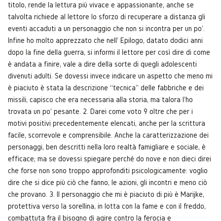
titolo, rende la lettura più vivace e appassionante, anche se
talvolta richiede al lettore lo sforzo di recuperare a distanza gli
eventi accaduti a un personaggio che non si incontra per un po'.
Infine ho molto apprezzato che nell' Epilogo, datato dodici anni
dopo la fine della guerra, si informi il lettore per così dire di come
è andata a finire, vale a dire della sorte di quegli adolescenti
divenuti adulti. Se dovessi invece indicare un aspetto che meno mi
è piaciuto è stata la descrizione “tecnica” delle fabbriche e dei
missili; capisco che era necessaria alla storia, ma talora l'ho
trovata un po' pesante. 2. Darei come voto 9 oltre che per i
motivi positivi precedentemente elencati, anche per la scrittura
facile, scorrevole e comprensibile. Anche la caratterizzazione dei
personaggi, ben descritti nella loro realtà famigliare e sociale, è
efficace; ma se dovessi spiegare perché do nove e non dieci direi
che forse non sono troppo approfonditi psicologicamente: voglio
dire che si dice più ciò che fanno, le azioni, gli incontri e meno ciò
che provano. 3. Il personaggio che mi è piaciuto di più è Marijke,
protettiva verso la sorellina, in lotta con la fame e con il freddo,
combattuta fra il bisogno di agire contro la ferocia e