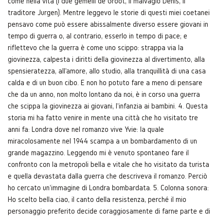
come nella vita (i due gemelli de Groot, il malvagio Denis, il
traditore Jurgen). Mentre leggevo le storie di questi miei coetanei
pensavo come può essere abissalmente diverso essere giovani in
tempo di guerra o, al contrario, esserlo in tempo di pace; e
riflettevo che la guerra è come uno scippo: strappa via la
giovinezza, calpesta i diritti della giovinezza al divertimento, alla
spensieratezza, all'amore, allo studio, alla tranquillità di una casa
calda e di un buon cibo. E non ho potuto fare a meno di pensare
che da un anno, non molto lontano da noi, è in corso una guerra
che scippa la giovinezza ai giovani, l'infanzia ai bambini. 4. Questa
storia mi ha fatto venire in mente una città che ho visitato tre
anni fa: Londra dove nel romanzo vive Yvie: la quale
miracolosamente nel 1944 scampa a un bombardamento di un
grande magazzino. Leggendo mi è venuto spontaneo fare il
confronto con la metropoli bella e vitale che ho visitato da turista
e quella devastata dalla guerra che descriveva il romanzo. Perciò
ho cercato un'immagine di Londra bombardata. 5. Colonna sonora:
Ho scelto bella ciao, il canto della resistenza, perché il mio
personaggio preferito decide coraggiosamente di farne parte e di