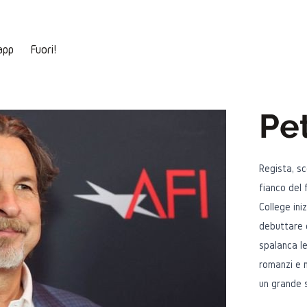
app
Fuori!
Pet
Regista, sc
fianco del 
College ini
debuttare c
spalanca le
romanzi e 
un grande s