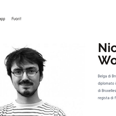
app
Fuori!
Ni
Wo
Belga di Br
diplomato i
di Bruxelle
regista di 