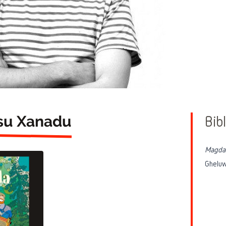
 su Xanadu
Bibl
Magda 
Gheluw