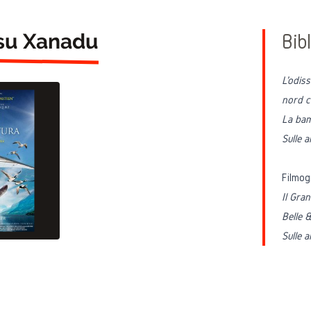
 su Xanadu
Bibl
L'odis
nord 
La bam
Sulle a
Filmog
Il Gra
Belle 
Sulle a