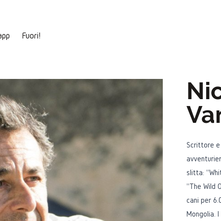
app
Fuori!
Ni
Va
Scrittore e
avventurier
slitta: "Wh
"The Wild O
cani per 6.
Mongolia. I