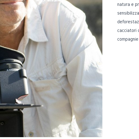
natura e pr
sensibilizz
deforestazi
cacciatori 
compagnie