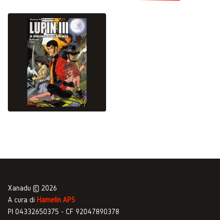
Xanadu © 2026
A cura di
Hamelin APS
PI 04332650375 - CF 92047890378