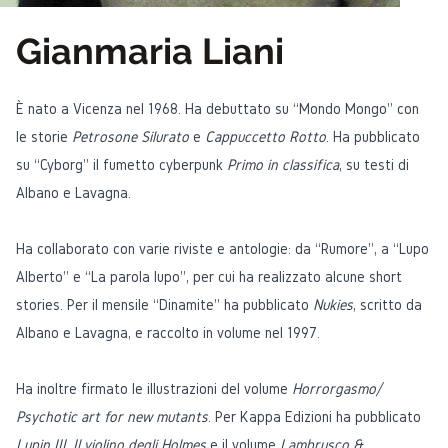
Gianmaria Liani
È nato a Vicenza nel 1968. Ha debuttato su “Mondo Mongo” con
le storie
Petrosone Silurato
e
Cappuccetto Rotto
. Ha pubblicato
su “Cyborg” il fumetto cyberpunk
Primo in classifica
, su testi di
Albano e Lavagna.
Ha collaborato con varie riviste e antologie: da “Rumore”, a “Lupo
Alberto” e “La parola lupo”, per cui ha realizzato alcune short
stories. Per il mensile “Dinamite” ha pubblicato
Nukies
, scritto da
Albano e Lavagna, e raccolto in volume nel 1997.
Ha inoltre firmato le illustrazioni del volume
Horrorgasmo/
Psychotic art for new mutants
. Per Kappa Edizioni ha pubblicato
Lupin III. Il violino degli Holmes
e il volume
Lambrusco &