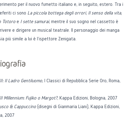
ferimento per il nuovo fumetto italiano e, in seguito, estero. Tra i
referiti ci sono
La piccola bottega degli orrori
,
Il senso della vita
,
no Totoro
e
I sette samurai
, mentre il suo sogno nel cassetto è
crivere e dirigere un musical teatrale. Il personaggio dei manga
ia più simile a lui è l'ispettore Zenigata.
iografia
II: Il Ladro Gentiluomo
, I Classici di Repubblica Serie Oro, Roma,
II Millennium: Fujiko o Margot?
, Kappa Edizioni, Bologna, 2007
usco & Cappuccino
(disegni di Gianmaria Liani), Kappa Edizioni,
na, 2007