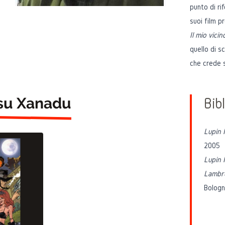
punto di ri
suoi film p
Il mio vici
quello di s
che crede s
 su Xanadu
Bibl
Lupin I
2005
Lupin I
Lambr
Bolog