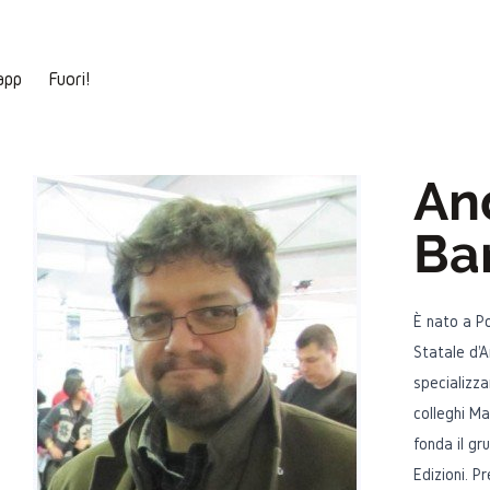
app
Fuori!
An
Bar
È nato a Po
Statale d'A
specializza
colleghi Ma
fonda il gr
Edizioni. P