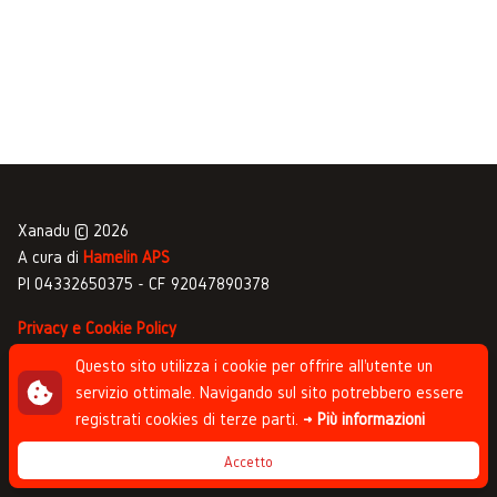
Xanadu © 2026
A cura di
Hamelin APS
PI 04332650375 - CF 92047890378
Privacy e Cookie Policy
Gestione commenti
Questo sito utilizza i cookie per offrire all'utente un
servizio ottimale. Navigando sul sito potrebbero essere
Newsletter
registrati cookies di terze parti.
→ Più informazioni
Progettato da
Studio Clip
, sviluppato da
Andrea
Accetto