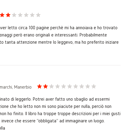
aver letto circa 100 pagine perchè mi ha annoiava e ho trovato
rsonaggi però erano originali e interessanti. Probabilmente
to tanta attenzione mentre lo leggevo, ma ho preferito iniziare
mmarchi, Manerbio
rminato di leggerlo. Potrei aver fatto uno sbaglio ad essermi
zione che ho letto non mi sono piaciute per nulla, perciò non
n ho finito. Il libro ha troppe troppe descrizioni per i miei gusti
 invece che essere "obbligata" ad immaginare un luogo.
lla