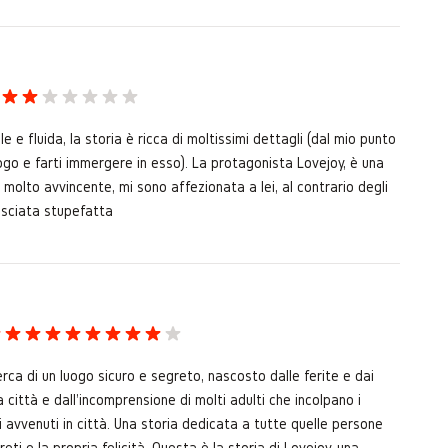
 e fluida, la storia è ricca di moltissimi dettagli (dal mio punto
uogo e farti immergere in esso). La protagonista Lovejoy, è una
molto avvincente, mi sono affezionata a lei, al contrario degli
lasciata stupefatta
erca di un luogo sicuro e segreto, nascosto dalle ferite e dai
a città e dall'incomprensione di molti adulti che incolpano i
i avvenuti in città. Una storia dedicata a tutte quelle persone
ti e la propria felicità. Questa è la storia di Lovejoy, una