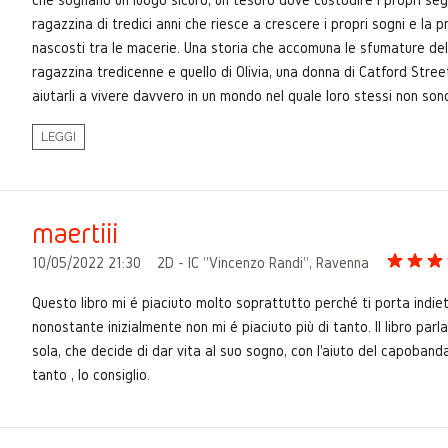
ragazzina di tredici anni che riesce a crescere i propri sogni e la pro
nascosti tra le macerie. Una storia che accomuna le sfumature della
ragazzina tredicenne e quello di Olivia, una donna di Catford Stree
aiutarli a vivere davvero in un mondo nel quale loro stessi non son
LEGGI
maertiii
10/05/2022 21:30
2D - IC "Vincenzo Randi", Ravenna
Questo libro mi é piaciuto molto soprattutto perché ti porta indi
nonostante inizialmente non mi é piaciuto più di tanto. Il libro p
sola, che decide di dar vita al suo sogno, con l'aiuto del capoban
tanto , lo consiglio.