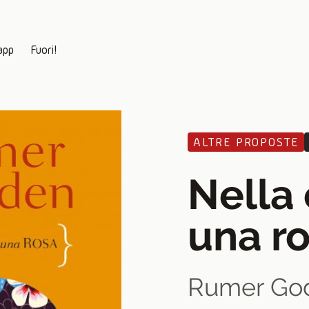
app
Fuori!
ALTRE PROPOSTE
Nella 
una r
Rumer Go