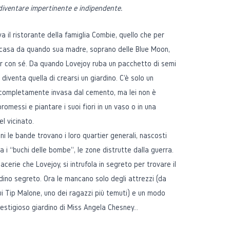
i diventare impertinente e indipendente.
a il ristorante della famiglia Combie, quello che per
casa da quando sua madre, soprano delle Blue Moon,
ur con sé. Da quando Lovejoy ruba un pacchetto di semi
 diventa quella di crearsi un giardino. C'è solo un
 completamente invasa dal cemento, ma lei non è
messi e piantare i suoi fiori in un vaso o in una
l vicinato.
 le bande trovano i loro quartier generali, nascosti
ra i “buchi delle bombe”, le zone distrutte dalla guerra.
cerie che Lovejoy, si intrufola in segreto per trovare il
dino segreto. Ora le mancano solo degli attrezzi (da
 cui Tip Malone, uno dei ragazzi più temuti) e un modo
prestigioso giardino di Miss Angela Chesney…