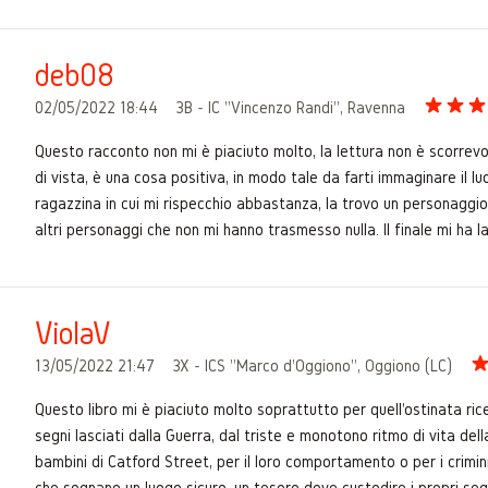
deb08
02/05/2022 18:44
3B - IC "Vincenzo Randi", Ravenna
Questo racconto non mi è piaciuto molto, la lettura non è scorrevole
di vista, è una cosa positiva, in modo tale da farti immaginare il l
ragazzina in cui mi rispecchio abbastanza, la trovo un personaggio 
altri personaggi che non mi hanno trasmesso nulla. Il finale mi ha 
ViolaV
13/05/2022 21:47
3X - ICS "Marco d'Oggiono", Oggiono (LC)
Questo libro mi è piaciuto molto soprattutto per quell'ostinata ric
segni lasciati dalla Guerra, dal triste e monotono ritmo di vita dell
bambini di Catford Street, per il loro comportamento o per i crimin
che sognano un luogo sicuro, un tesoro dove custodire i propri segre