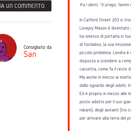
fra i denti, “ti prego, famm
IA UN COMMENTO
In Catford Street 203 si trov
Lovejoy Mason è diventato 
ha smesso di portarla in to
di fiordaliso, la sua missione
Consigliato da
San
piccolo problema: Londra è
disposta a scendere a compro
cassetta, come fa il resto de
Ma anche in mezzo ai mattoni
dallo sguardo degli adulti, t
Ed è proprio in mezzo alle ma
posto adatto per il suo giar
rubare), degli aiutanti (tra
per arrivare alla terra del 