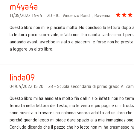
m4ya4a
11/05/2022 16:44
2D - IC "Vincenzo Randi", Ravenna
Questo libro non mi è piaciuto molto. Ho concluso la lettura dopo 
la lettura poco scorrevole, infatti non l'ho capita tantissimo. I pe
andando avanti avrebbe iniziato a piacermi, e forse non ho presta
a leggere un altro libro.
linda09
04/04/2022 15:20
2B - Scuola secondaria di primo grado A. Za
Questo libro mi ha annoiata molto fin dall'inizio: infatti non ho te
fermata nella lettura del testo, ma le venti e più pagine di introdu
sono riuscita a trovare una colonna sonora adatta ad un libro che no
perché quando leggo mi piace dare spazio alla mia immaginazione,
Concludo dicendo che il pezzo che ho letto non mi ha trasmesso nu