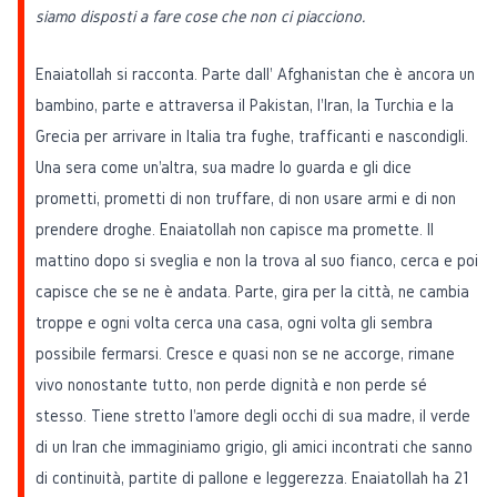
siamo disposti a fare cose che non ci piacciono.
Enaiatollah si racconta. Parte dall' Afghanistan che è ancora un
bambino, parte e attraversa il Pakistan, l'Iran, la Turchia e la
Grecia per arrivare in Italia tra fughe, trafficanti e nascondigli.
Una sera come un'altra, sua madre lo guarda e gli dice
prometti, prometti di non truffare, di non usare armi e di non
prendere droghe. Enaiatollah non capisce ma promette. Il
mattino dopo si sveglia e non la trova al suo fianco, cerca e poi
capisce che se ne è andata. Parte, gira per la città, ne cambia
troppe e ogni volta cerca una casa, ogni volta gli sembra
possibile fermarsi. Cresce e quasi non se ne accorge, rimane
vivo nonostante tutto, non perde dignità e non perde sé
stesso. Tiene stretto l'amore degli occhi di sua madre, il verde
di un Iran che immaginiamo grigio, gli amici incontrati che sanno
di continuità, partite di pallone e leggerezza. Enaiatollah ha 21