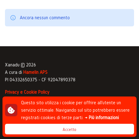
Ancora nessun commento
Xanadu © 2026
A cura di
Hamelin APS
PI 04332650375 - CF 92047890378
Privacy e Cookie Policy
Gestione commenti
Questo sito utilizza i cookie per offrire all'utente un
servizio ottimale. Navigando sul sito potrebbero essere
Newsletter
registrati cookies di terze parti.
→ Più informazioni
Progettato da
Studio Clip
, sviluppato da
Andrea
Accetto