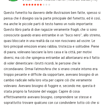
Questo fumetto ha davvero delle illustrazioni ben fatte, spesso si
pensa che il disegno sia la parte principale del fumetto, ed è così,
ma anche le piccole parti di testo hanno un ruolo importante.
Questo libro parla di due ragazze veramente fragili, che si sono
conosciute quando erano entrambe in un "buco nero", allo stremo,
quasi bloccate in una realtà da cui non riuscivano ad uscire. Le
loro principali emozioni erano rabbia, tristezza e solitudine. Piene
di paura, volevano lasciare la loro casa e la città, per motivi
diversi, ma ciò che spingeva entrambe ad allontanarsi era il fatto
di voler dimenticare i brutti ricordi, le persone che le
circondavano. Ormai l'atmosfera che si erano create intorno era
troppo pesante e difficile da sopportare, avevano bisogno di un
cambio radicale nella loro vita per capire ciò che veramente
volevano. Avevano bisogno di fuggire e, secondo me, questa è
stata proprio la funzione del viaggio. Capire di cosa
effettivamente avevano bisogno, comprendere se stesse e
soprattutto trovare qualcuno con cui condividere tutto ciò che si