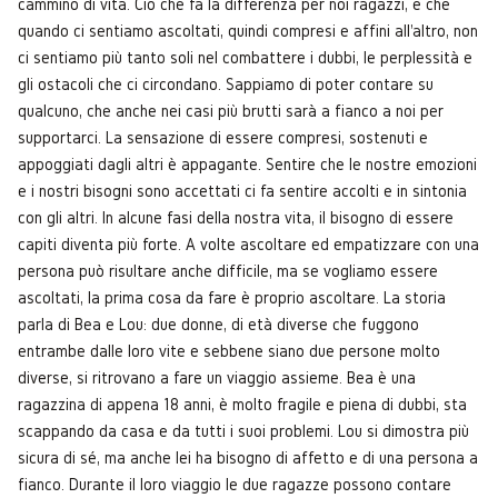
cammino di vita. Ciò che fa la differenza per noi ragazzi, è che
quando ci sentiamo ascoltati, quindi compresi e affini all'altro, non
ci sentiamo più tanto soli nel combattere i dubbi, le perplessità e
gli ostacoli che ci circondano. Sappiamo di poter contare su
qualcuno, che anche nei casi più brutti sarà a fianco a noi per
supportarci. La sensazione di essere compresi, sostenuti e
appoggiati dagli altri è appagante. Sentire che le nostre emozioni
e i nostri bisogni sono accettati ci fa sentire accolti e in sintonia
con gli altri. In alcune fasi della nostra vita, il bisogno di essere
capiti diventa più forte. A volte ascoltare ed empatizzare con una
persona può risultare anche difficile, ma se vogliamo essere
ascoltati, la prima cosa da fare è proprio ascoltare. La storia
parla di Bea e Lou: due donne, di età diverse che fuggono
entrambe dalle loro vite e sebbene siano due persone molto
diverse, si ritrovano a fare un viaggio assieme. Bea è una
ragazzina di appena 18 anni, è molto fragile e piena di dubbi, sta
scappando da casa e da tutti i suoi problemi. Lou si dimostra più
sicura di sé, ma anche lei ha bisogno di affetto e di una persona a
fianco. Durante il loro viaggio le due ragazze possono contare