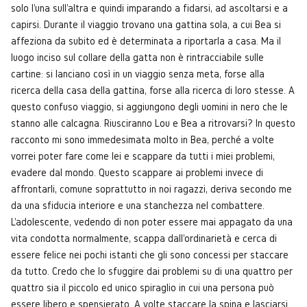
solo l'una sull'altra e quindi imparando a fidarsi, ad ascoltarsi e a
capirsi. Durante il viaggio trovano una gattina sola, a cui Bea si
affeziona da subito ed è determinata a riportarla a casa. Ma il
luogo inciso sul collare della gatta non è rintracciabile sulle
cartine: si lanciano così in un viaggio senza meta, forse alla
ricerca della casa della gattina, forse alla ricerca di loro stesse. A
questo confuso viaggio, si aggiungono degli uomini in nero che le
stanno alle calcagna. Riusciranno Lou e Bea a ritrovarsi? In questo
racconto mi sono immedesimata molto in Bea, perché a volte
vorrei poter fare come lei e scappare da tutti i miei problemi,
evadere dal mondo. Questo scappare ai problemi invece di
affrontarli, comune soprattutto in noi ragazzi, deriva secondo me
da una sfiducia interiore e una stanchezza nel combattere.
L'adolescente, vedendo di non poter essere mai appagato da una
vita condotta normalmente, scappa dall'ordinarietà e cerca di
essere felice nei pochi istanti che gli sono concessi per staccare
da tutto. Credo che lo sfuggire dai problemi su di una quattro per
quattro sia il piccolo ed unico spiraglio in cui una persona può
essere libero e spensierato. A volte staccare la spina e lasciarsi