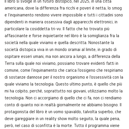
Il libro si svolge in un futuro distopico, nel 2025, in una città
americana, dove la differenza fra ricchi e poveri è netta, lo smog
e l'inquinamento rendono vivere impossibile e tutti i cittadini sono
dipendenti in maniera ossessiva dagli apparecchi elettronici, in
particolare la cosiddetta tri-vu. Il fatto che ho trovato più
affascinante e forse inquietante nel libro è la somiglianza fra la
società nella quale viviamo e quella descritta. Nonostante la
società distopica viva in un mondo oramai al limite, in grado di
ospitare esseri umani, ma non ancora a lungo, a differenza della
Terra sulla quale noi viviamo, possiamo trovare evidenti fatti in
comune, come l'inquinamento che carica l'ossigeno che respiriamo
di sostanze dannose per il nostro organismo e l'ossessività con la
quale viviamo la tecnologia. Questo ultimo punto, è quello che più
mi ha colpito, perché, soprattutto noi giovani, utilizziamo molto la
tecnologia. Non ci accorgiamo di quello che ci fa, non ci rendiamo
conto di quanto noi in realtà giornalmente ne abbiamo bisogno. Il
protagonista del libro è un uomo spavaldo, talvolta superbo, che
deve gareggiare in un reality show molto seguito, la quale pena,
però, nel caso di sconfitta è la morte. Tutto il programma viene