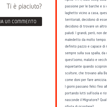
Ti è piaciuto?
passione per le barche e si 
laghetto vicino a casa, ques
territoriali, decidono di esser
IA UN COMMENTO
decidono di trovare un altro 
paludi. I grandi, però, non d
maledetto da molto tempo. L
definito pazzo e capace di
sempre sulla sua spalla, da 
quest'uomo, malato e vecchio
inquietante quando scoprono 
sculture, che trovano alla Ba
come doni per fare amicizia
I giorni passano felici fino
portando lutti sull'isola e ri
nasconde il Migratore? Qual 
rifiuta di ricordare?