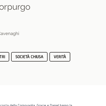
orpurgo
 Cavenaghi
TRI
SOCIETÀ CHIUSA
VERITÀ
la costa della Cornovaglia. Gracie e Daniel hanno la