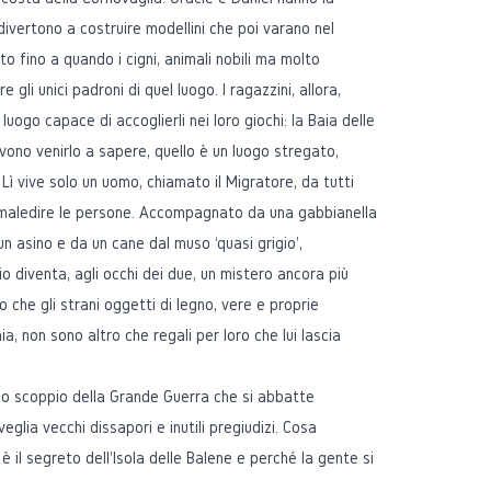
divertono a costruire modellini che poi varano nel
to fino a quando i cigni, animali nobili ma molto
e gli unici padroni di quel luogo. I ragazzini, allora,
luogo capace di accoglierli nei loro giochi: la Baia delle
evono venirlo a sapere, quello è un luogo stregato,
ì vive solo un uomo, chiamato il Migratore, da tutti
 maledire le persone. Accompagnato da una gabbianella
un asino e da un cane dal muso ‘quasi grigio',
 diventa, agli occhi dei due, un mistero ancora più
che gli strani oggetti di legno, vere e proprie
ia, non sono altro che regali per loro che lui lascia
.
 allo scoppio della Grande Guerra che si abbatte
sveglia vecchi dissapori e inutili pregiudizi. Cosa
è il segreto dell'Isola delle Balene e perché la gente si