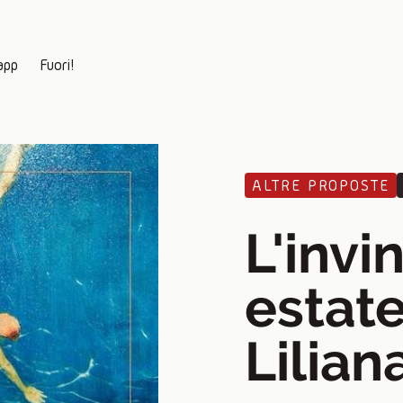
app
Fuori!
ALTRE PROPOSTE
L'invi
estate
Lilian