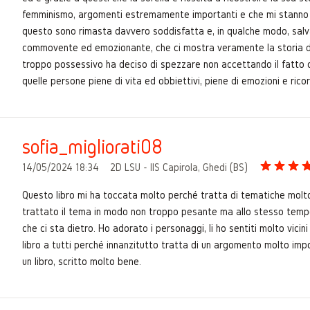
femminismo, argomenti estremamente importanti e che mi stanno mo
questo sono rimasta davvero soddisfatta e, in qualche modo, salva e
commovente ed emozionante, che ci mostra veramente la storia di 
troppo possessivo ha deciso di spezzare non accettando il fatto di
quelle persone piene di vita ed obbiettivi, piene di emozioni e rico
sofia_migliorati08
14/05/2024 18:34
2D LSU - IIS Capirola, Ghedi (BS)
Questo libro mi ha toccata molto perché tratta di tematiche molt
trattato il tema in modo non troppo pesante ma allo stesso tempo c
che ci sta dietro. Ho adorato i personaggi, li ho sentiti molto vic
libro a tutti perché innanzitutto tratta di un argomento molto i
un libro, scritto molto bene.