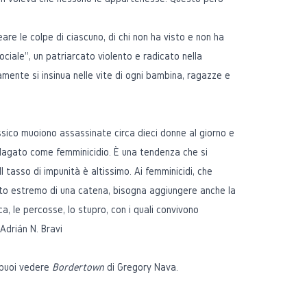
eare le colpe di ciascuno, di chi non ha visto e non ha
ociale”, un patriarcato violento e radicato nella
mente si insinua nelle vite di ogni bambina, ragazze e
ssico muoiono assassinate circa dieci donne al giorno e
indagato come femminicidio. È una tendenza che si
l tasso di impunità è altissimo. Ai femminicidi, che
to estremo di una catena, bisogna aggiungere anche la
a, le percosse, lo stupro, con i quali convivono
Adrián N. Bravi
 puoi vedere
Bordertown
di Gregory Nava.