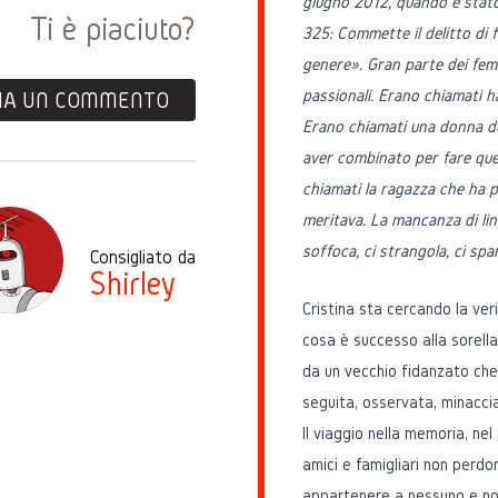
giugno 2012, quando è stato
Ti è piaciuto?
325: Commette il delitto di f
genere». Gran parte dei femm
passionali. Erano chiamati h
IA UN COMMENTO
Erano chiamati una donna de
aver combinato per fare quel
chiamati la ragazza che ha p
meritava. La mancanza di lin
soffoca, ci strangola, ci spar
Consigliato da
Shirley
Cristina sta cercando la veri
cosa è successo alla sorella
da un vecchio fidanzato che 
seguita, osservata, minacci
Il viaggio nella memoria, nel
amici e famigliari non perdon
appartenere a nessuno e no