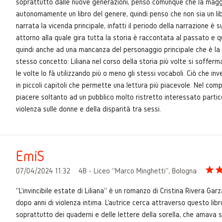
soprattutto dalle nuove generazioni, penso comunque che la maggi
autonomamente un libro del genere, quindi penso che non sia un lib
narrata la vicenda principale, infatti il periodo della narrazione è s
attorno alla quale gira tutta la storia è raccontata al passato e 
quindi anche ad una mancanza del personaggio principale che è la so
stesso concetto: Liliana nel corso della storia più volte si sofferm
le volte lo fà utilizzando più o meno gli stessi vocaboli. Ciò che in
in piccoli capitoli che permette una lettura più piacevole. Nel com
piacere soltanto ad un pubblico molto ristretto interessato partic
violenza sulle donne e della disparità tra sessi.
EmiS
07/04/2024 11:32
4B - Liceo "Marco Minghetti", Bologna
"L'invincibile estate di Liliana" è un romanzo di Cristina Rivera Garz
dopo anni di violenza intima. L'autrice cerca attraverso questo libro 
soprattutto dei quaderni e delle lettere della sorella, che amava s