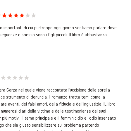
olto importanti di cui purtroppo ogni giorno sentiamo parlare dove
seguenze e spesso sono i figli piccoli. Il libro è abbastanza
Rivera Garza nel quale viene raccontata l'uccisione della sorella
cace strumento di denuncia. Il romanzo tratta temi come la
re avanti, dei falsi amori, della fiducia e dell'ingiustizia. IL libro
 numerosi diari della vittima e delle testimonianze dei suoi
più motivi: Il tema principale è il femminicidio e l'odio insensato
ngo che sia giusto sensibilizzare sul problema partendo