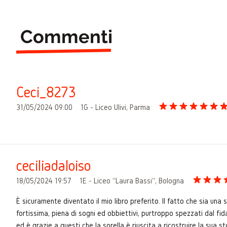
Commenti
Ceci_8273
31/05/2024 09:00
1G - Liceo Ulivi, Parma
ceciliadaloiso
18/05/2024 19:57
1E - Liceo "Laura Bassi", Bologna
È sicuramente diventato il mio libro preferito. Il fatto che sia una s
fortissima, piena di sogni ed obbiettivi, purtroppo spezzati dal fidanz
ed è grazie a questi che la sorella è riuscita a ricostruire la sua 