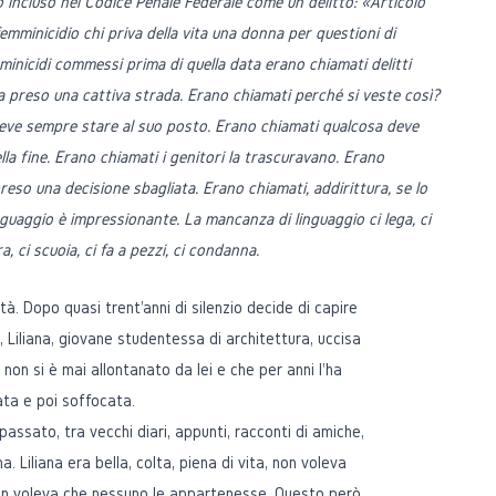
 incluso nel Codice Penale Federale come un delitto: «Articolo
emminicidio chi priva della vita una donna per questioni di
inicidi commessi prima di quella data erano chiamati delitti
a preso una cattiva strada. Erano chiamati perché si veste così?
ve sempre stare al suo posto. Erano chiamati qualcosa deve
la fine. Erano chiamati i genitori la trascuravano. Erano
reso una decisione sbagliata. Erano chiamati, addirittura, se lo
guaggio è impressionante. La mancanza di linguaggio ci lega, ci
a, ci scuoia, ci fa a pezzi, ci condanna.
tà. Dopo quasi trent'anni di silenzio decide di capire
, Liliana, giovane studentessa di architettura, uccisa
non si è mai allontanato da lei e che per anni l'ha
ata e poi soffocata.
 passato, tra vecchi diari, appunti, racconti di amiche,
a. Liliana era bella, colta, piena di vita, non voleva
n voleva che nessuno le appartenesse. Questo però