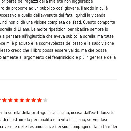
or parte dei ragazzi della mia età non leggerebbe
ro da proporre ad un pubblico così giovane. Il modo in cui è
uccessivo a quello dell'avvenuta dei fatti, quindi la vicenda
quindi non ci dà una visione completa dei fatti. Questo comporta
rella di Liliana. Le molte ripetizioni per ribadire sempre lo
a a pensare all'ingiustizia che aveva subito la sorella, ma tutte
vece mi è piaciuto è la scorrevolezza del testo e la suddivisione
plesso credo che il libro possa essere valido, ma che possa
olarmente all'argomento del femminicidio e più in generale della
a, la sorella della protagonista, Liliana, uccisa dall'ex-fidanzato
di ricostruire la personalità e la vita di Liliana, servendosi
crivere, e delle testimonianze dei suoi compagni di facoltà e dei