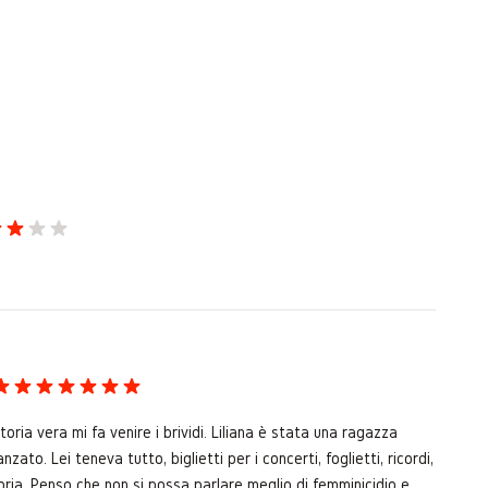
toria vera mi fa venire i brividi. Liliana è stata una ragazza
ato. Lei teneva tutto, biglietti per i concerti, foglietti, ricordi,
storia. Penso che non si possa parlare meglio di femminicidio e