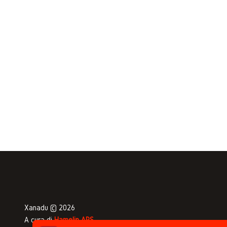
Xanadu © 2026
A cura di
Hamelin APS