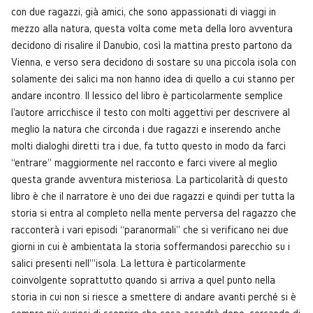
con due ragazzi, già amici, che sono appassionati di viaggi in
mezzo alla natura, questa volta come meta della loro avventura
decidono di risalire il Danubio, così la mattina presto partono da
Vienna, e verso sera decidono di sostare su una piccola isola con
solamente dei salici ma non hanno idea di quello a cui stanno per
andare incontro. Il lessico del libro è particolarmente semplice
l'autore arricchisce il testo con molti aggettivi per descrivere al
meglio la natura che circonda i due ragazzi e inserendo anche
molti dialoghi diretti tra i due, fa tutto questo in modo da farci
“entrare” maggiormente nel racconto e farci vivere al meglio
questa grande avventura misteriosa. La particolarità di questo
libro è che il narratore è uno dei due ragazzi e quindi per tutta la
storia si entra al completo nella mente perversa del ragazzo che
racconterà i vari episodi “paranormali” che si verificano nei due
giorni in cui è ambientata la storia soffermandosi parecchio su i
salici presenti nell'''isola. La lettura è particolarmente
coinvolgente soprattutto quando si arriva a quel punto nella
storia in cui non si riesce a smettere di andare avanti perché si è