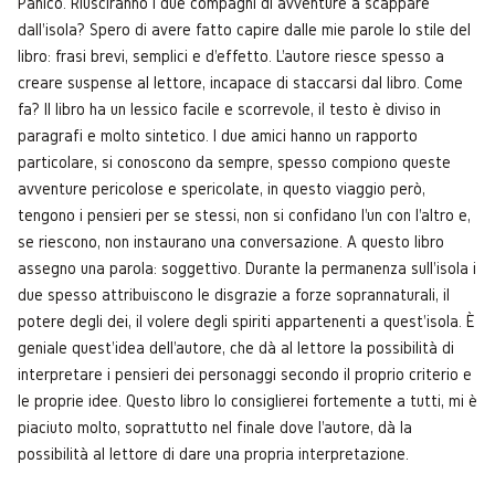
Panico. Riusciranno i due compagni di avventure a scappare
dall'isola? Spero di avere fatto capire dalle mie parole lo stile del
libro: frasi brevi, semplici e d'effetto. L'autore riesce spesso a
creare suspense al lettore, incapace di staccarsi dal libro. Come
fa? Il libro ha un lessico facile e scorrevole, il testo è diviso in
paragrafi e molto sintetico. I due amici hanno un rapporto
particolare, si conoscono da sempre, spesso compiono queste
avventure pericolose e spericolate, in questo viaggio però,
tengono i pensieri per se stessi, non si confidano l'un con l'altro e,
se riescono, non instaurano una conversazione. A questo libro
assegno una parola: soggettivo. Durante la permanenza sull'isola i
due spesso attribuiscono le disgrazie a forze soprannaturali, il
potere degli dei, il volere degli spiriti appartenenti a quest'isola. È
geniale quest'idea dell'autore, che dà al lettore la possibilità di
interpretare i pensieri dei personaggi secondo il proprio criterio e
le proprie idee. Questo libro lo consiglierei fortemente a tutti, mi è
piaciuto molto, soprattutto nel finale dove l'autore, dà la
possibilità al lettore di dare una propria interpretazione.