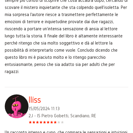
sempre più curiosi di scoprire che cosa accadrà dopo, cercando di
scovare il mistero inquietante che sta colpendo quell'isoletta. Per
mia sorpresa l'autore riesce a trasmettere perfettamente le
emozioni di terrore e inquietudine provate dai due ragazzi,
riuscendo a portare un'intensa sensazione di ansia al lettore
lungo tutta la storia. Il finale del libro è altamente interessante
perché ritengo che sia molto soggettivo e dà al lettore la
possibilità di interpretarlo come vuole. Concludo dicendo che
questo libro mi è piaciuto molto e lo ritengo parecchio
entusiasmante, penso che sia adatto sia per adulti che per
ragazzi.
Iliss
15/05/2024 11:13
2J - IS Pietro Gobetti, Scandiano, RE
Un racconto intenso e cupo, che compara le sensazioni e intuizioni