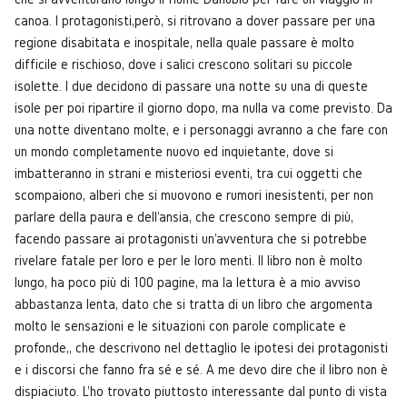
canoa. I protagonisti,però, si ritrovano a dover passare per una
regione disabitata e inospitale, nella quale passare è molto
difficile e rischioso, dove i salici crescono solitari su piccole
isolette. I due decidono di passare una notte su una di queste
isole per poi ripartire il giorno dopo, ma nulla va come previsto. Da
una notte diventano molte, e i personaggi avranno a che fare con
un mondo completamente nuovo ed inquietante, dove si
imbatteranno in strani e misteriosi eventi, tra cui oggetti che
scompaiono, alberi che si muovono e rumori inesistenti, per non
parlare della paura e dell'ansia, che crescono sempre di più,
facendo passare ai protagonisti un'avventura che si potrebbe
rivelare fatale per loro e per le loro menti. Il libro non è molto
lungo, ha poco più di 100 pagine, ma la lettura è a mio avviso
abbastanza lenta, dato che si tratta di un libro che argomenta
molto le sensazioni e le situazioni con parole complicate e
profonde,, che descrivono nel dettaglio le ipotesi dei protagonisti
e i discorsi che fanno fra sé e sé. A me devo dire che il libro non è
dispiaciuto. L'ho trovato piuttosto interessante dal punto di vista