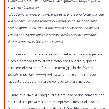
calmo, ma la sua voce tradiva la sua agitazione proprio per la
sua calma innaturale.
“Dobbiamo stringere i denti e aspettare. Ci sono forze, qui, che
potrebbero uccidere un'orda di elefanti in un secondo nello
stesso modo in cui tu o io potremmo schiacciare una mosca.
L'unica nostra possibilità è restare perfettamente immobili.
Forse la nostra irrilevanza ci salverà.
Un breve racconto vecchio di centovent'anni in una suggestiva
piccola edizione retrò. Niente meno che
Lovecraft
, grande
scrittore di mistero e fantastico nero (quello del
Mito di
Cthulhu
e del
Necronomicon
), ha affermato che è il più bel
racconto del soprannaturale della letteratura inglese.
Ci sono due amici di viaggio, che si trovano periodicamente per
mettersi alla prova e aiutarsi in imprese in mezzo alla natura.
Questa volta hanno deciso di risalire il Danubio in canoa, e tutto