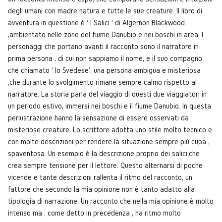
degli umani con madre natura e tutte le sue creature. Il libro di
avventura in questione è ‘ I Salici ' di Algernon Blackwood
,ambientato nelle zone del fiume Danubio e nei boschi in area. I
personaggi che portano avanti il racconto sono il narratore in
prima persona , di cui non sappiamo il nome, e il suo compagno
che chiamato ‘ lo Svedese'; una persona ambigua e misteriosa
,che durante lo svolgimento rimane sempre calmo rispetto al
narratore. La storia parla del viaggio di questi due viaggiatori in
un periodo estivo, immersi nei boschi e il fiume Danubio. In questa
perlustrazione hanno la sensazione di essere osservati da
misteriose creature. Lo scrittore adotta uno stile molto tecnico e
con molte descrizioni per rendere la situazione sempre più cupa ,
spaventosa. Un esempio è la descrizione proprio dei salici,che
crea sempre tensione per il lettore. Questo alternarsi di poche
vicende e tante descrizioni rallenta il ritmo del racconto, un
fattore che secondo la mia opinione non è tanto adatto alla
tipologia di narrazione. Un racconto che nella mia opinione è molto
intenso ma , come detto in precedenza , ha ritmo molto