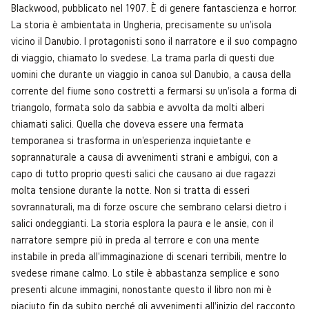
Blackwood, pubblicato nel 1907. È di genere fantascienza e horror.
La storia è ambientata in Ungheria, precisamente su un'isola
vicino il Danubio. I protagonisti sono il narratore e il suo compagno
di viaggio, chiamato lo svedese. La trama parla di questi due
uomini che durante un viaggio in canoa sul Danubio, a causa della
corrente del fiume sono costretti a fermarsi su un'isola a forma di
triangolo, formata solo da sabbia e avvolta da molti alberi
chiamati salici. Quella che doveva essere una fermata
temporanea si trasforma in un'esperienza inquietante e
soprannaturale a causa di avvenimenti strani e ambigui, con a
capo di tutto proprio questi salici che causano ai due ragazzi
molta tensione durante la notte. Non si tratta di esseri
sovrannaturali, ma di forze oscure che sembrano celarsi dietro i
salici ondeggianti. La storia esplora la paura e le ansie, con il
narratore sempre più in preda al terrore e con una mente
instabile in preda all'immaginazione di scenari terribili, mentre lo
svedese rimane calmo. Lo stile è abbastanza semplice e sono
presenti alcune immagini, nonostante questo il libro non mi è
piaciuto fin da subito perché gli avvenimenti all'inizio del racconto