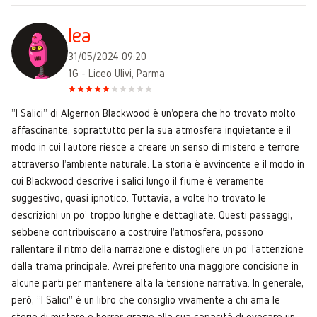
lea
31/05/2024 09:20
1G - Liceo Ulivi, Parma
"I Salici" di Algernon Blackwood è un'opera che ho trovato molto
affascinante, soprattutto per la sua atmosfera inquietante e il
modo in cui l'autore riesce a creare un senso di mistero e terrore
attraverso l'ambiente naturale. La storia è avvincente e il modo in
cui Blackwood descrive i salici lungo il fiume è veramente
suggestivo, quasi ipnotico. Tuttavia, a volte ho trovato le
descrizioni un po' troppo lunghe e dettagliate. Questi passaggi,
sebbene contribuiscano a costruire l'atmosfera, possono
rallentare il ritmo della narrazione e distogliere un po' l'attenzione
dalla trama principale. Avrei preferito una maggiore concisione in
alcune parti per mantenere alta la tensione narrativa. In generale,
però, "I Salici" è un libro che consiglio vivamente a chi ama le
storie di mistero e horror, grazie alla sua capacità di evocare un