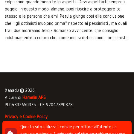
colpiscono quando meno te lo aspetti -Devi aspettarti sempre il
peggio. In questo modo, almeno, puoi riuscire a proteggere te
stesso e le persone che ami. Petula giunge così alla conclusione
che " gli ottimisti muoiono prima" rispetto ai pessimisti , ma quali
tra i due moriranno felici? Romanzo avvincente, che consiglio
indubbiamente a coloro che, come me, si definiscono " pessimisti".
Xanadu © 2026
A cura di
Hamelin APS
PI 04332650375 - CF 92047890378
Privacy e Cookie Policy
Gestione commenti
Questo sito utilizza i cookie per offrire all'utente un
servizio ottimale. Navigando sul sito potrebbero essere