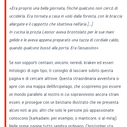
«Era proprio una bella giornata, finché qualcuno non cercò di
ucciderla. Era tornata a casa in volo dalla foresta, con le braccia
allargate e il cappotto che sbatteva nell'aria […]
In cucina la prozia Leonor aveva brontolato per le sue mani
gelide e le aveva appena preparato una tazza di cordiale caldo,
quando qualcuno bussò alla porta. Era l'assassino»
Se non sopporti centauri, unicorni, nereidi, kraken ed esseri
mitologici di ogni tipo, ti consiglio di lasciare subito questa
pagina e di cercare altrove. Questa straordinaria avventura si
apre con una mappa dell'Arcipelago, che scopriremo poi essere
un mondo parallelo al nostro in cui sopravvivono ancora strani
esseri, e prosegue con un bestiario illustrato che ne presenta
alcuni noti ai più, altri che solo le persone più appassionate
conoscono (karkadann, per esempio, o manticore, o al-miraj).
Nelle prime pagine tutto sembra ordinario: Christopher sta