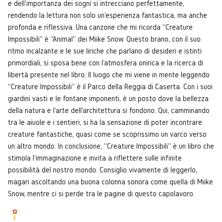
e dell'importanza dei sogni si intrecciano perfettamente,
rendendo la lettura non solo un'esperienza fantastica, ma anche
profonda e riflessiva. Una canzone che mi ricorda "Creature
Impossibili" è "Animal" dei Miike Snow. Questo brano, con il suo
ritmo incalzante e le sue liriche che parlano di desideri e istinti
primordiali, si sposa bene con l'atmosfera onirica e la ricerca di
libertà presente nel libro. Il luogo che mi viene in mente leggendo
"Creature Impossibili" è il Parco della Reggia di Caserta. Con i suoi
giardini vasti e le fontane imponenti, è un posto dove la bellezza
della natura e l'arte dell'architettura si fondono. Qui, camminando
tra le aiuole e i sentieri, si ha la sensazione di poter incontrare
creature fantastiche, quasi come se scoprissimo un varco verso
un altro mondo. In conclusione, "Creature Impossibili" è un libro che
stimola l'immaginazione e invita a riflettere sulle infinite
possibilità del nostro mondo. Consiglio vivamente di leggerlo,
magari ascoltando una buona colonna sonora come quella di Miike
Snow, mentre ci si perde tra le pagine di questo capolavoro.