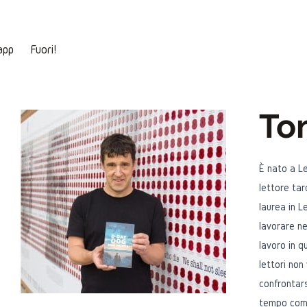
app
Fuori!
To
È nato a Le
lettore tar
laurea in L
lavorare ne
lavoro in q
lettori non
confrontars
tempo come 