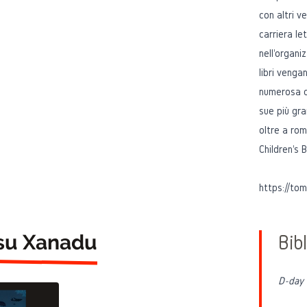
con altri ve
carriera le
nell'organi
libri venga
numerosa ch
sue più gra
oltre a roma
Children's
https://tom
 su Xanadu
Bibl
D-day