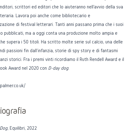
nditori, scrittori ed editori che lo aiuteranno nell'avvio della sua
tteraria. Lavora poi anche come bibliotecario e
zzazione di festival letterari. Tanti anni passano prima che i suoi
no pubblicati, ma a oggi conta una produzione molto ampia e
e supera i 50 titoli. Ha scritto molte serie sul calcio, una delle
ndi passioni fin dall'infanzia, storie di spy story e di fantasmi
nzi storici. Fra i premi vinti ricordiamo il Ruth Rendell Award e il
 Book Award nel 2020 con
D-day dog
.
palmer.co.uk/
iografia
 Dog
, Equilibri, 2022