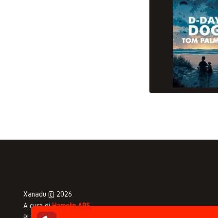
Xanadu © 2026
A cura di
Hamelin APS
PI 04332650375 - CF 92047890378