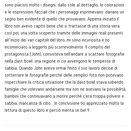
sono piaciuti molto i disegni, dallo stile al dettaglio, le colorazioni
e le espressioni facciali che i personaggi esprimevano: davano un
segno ben evidente di quello che provavano. Appena iniziato il
libro non avevo capito bene che si trattasse di una storia vera
così poi, una volta scoperto tramite delle immagini reali presenti
all''inizio dei vari capitoli del libro, mi sono incuriosita e ho
incominciato a leggerlo più scorrevolmente. Il compito del
protagonista (John), consisteva nell'andare a scattare fotografie
nella dast bowl: una regione in cui avvengono le tempeste di
sabbia. Quando John aveva ormai finito il suo lavoro decise di
sotterrare le fotografie perché delle semplici foto non potevano
rispecchiare la critica situazione che la dast bowl stava subendo:
famiglie che volevano andarsene ma non ne avevano la possibilità,
bambini che continuavano a morire perché c'era troppa polvere e
sabbia, mancanza di cibo… In conclusione ho apprezzato molto la
lettura di questo libro e perciò merita un bel 9.