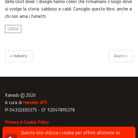
della Dust Bowl. I disegni hanno colori che richiamano il luogo dove
si svolge la storia: sabbiosi e caldi. Consiglio questo libro, anche a
chi non ama i fumetti.
LEGGI
« Indietro
Avanti »
Xanadu © 2026
A cura di
Hamelin APS
PI 04332650375 - CF 92047890378
Privacy e Cookie Policy
Gestione commenti
Questo sito utilizza i cookie per offrire all'utente un