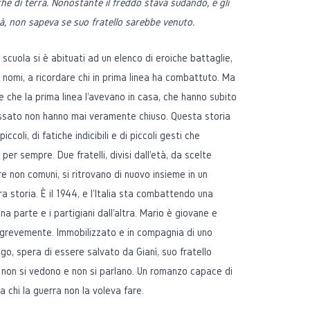
e di terra. Nonostante il freddo stava sudando, e gli
ità, non sapeva se suo fratello sarebbe venuto.
 scuola si è abituati ad un elenco di eroiche battaglie,
nomi, a ricordare chi in prima linea ha combattuto. Ma
 che la prima linea l'avevano in casa, che hanno subito
assato non hanno mai veramente chiuso. Questa storia
ccoli, di fatiche indicibili e di piccoli gesti che
er sempre. Due fratelli, divisi dall'età, da scelte
re non comuni, si ritrovano di nuovo insieme in un
 storia. È il 1944, e l'Italia sta combattendo una
una parte e i partigiani dall'altra. Mario è giovane e
o grevemente. Immobilizzato e in compagnia di uno
go, spera di essere salvato da Gianì, suo fratello
non si vedono e non si parlano. Un romanzo capace di
 a chi la guerra non la voleva fare.