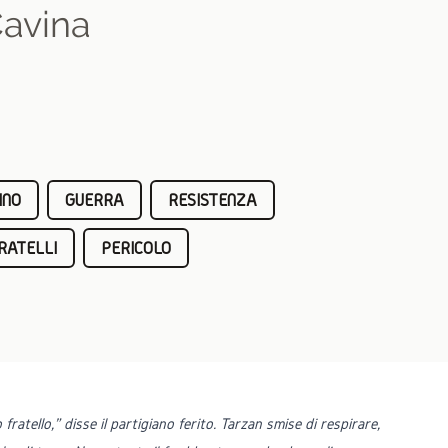
Cavina
INO
GUERRA
RESISTENZA
RATELLI
PERICOLO
ratello,” disse il partigiano ferito. Tarzan smise di respirare,