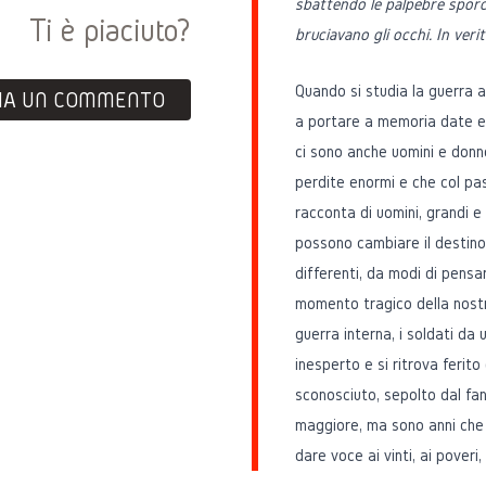
sbattendo le palpebre sporch
Ti è piaciuto?
bruciavano gli occhi. In ver
Quando si studia la guerra a
IA UN COMMENTO
a portare a memoria date e 
ci sono anche uomini e donne
perdite enormi e che col p
racconta di uomini, grandi e pi
possono cambiare il destino p
differenti, da modi di pensa
momento tragico della nostra
guerra interna, i soldati da 
inesperto e si ritrova ferit
sconosciuto, sepolto dal fan
maggiore, ma sono anni che 
dare voce ai vinti, ai poveri,