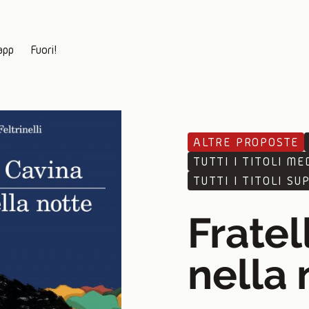
app
Fuori!
ALTRE PROPOSTE
TUTTI I TITOLI MED
TUTTI I TITOLI SUP
Fratell
nella 