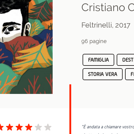
Cristiano 
Feltrinelli, 2017
96 pagine
FAMIGLIA
DEST
STORIA VERA
F
"È andata a chiamare vostro f