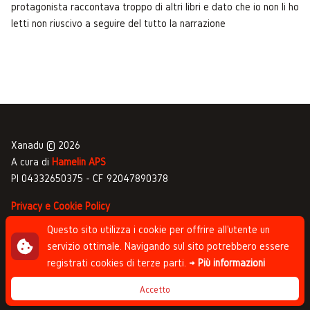
protagonista raccontava troppo di altri libri e dato che io non li ho
letti non riuscivo a seguire del tutto la narrazione
Xanadu © 2026
A cura di
Hamelin APS
PI 04332650375 - CF 92047890378
Privacy e Cookie Policy
Gestione commenti
Questo sito utilizza i cookie per offrire all'utente un
servizio ottimale. Navigando sul sito potrebbero essere
Newsletter
registrati cookies di terze parti.
→ Più informazioni
Progettato da
Studio Clip
, sviluppato da
Andrea
Accetto