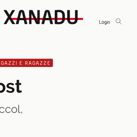
Login
AGAZZI E RAGAZZE
ost
ccol,