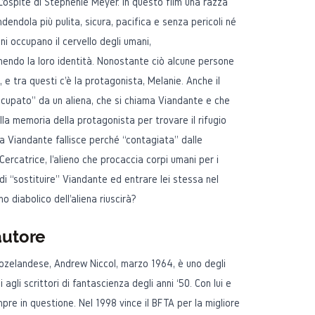
 L'ospite di Stephenie Meyer. In questo film una razza
ndendola più pulita, sicura, pacifica e senza pericoli né
eni occupano il cervello degli umani,
ndo la loro identità. Nonostante ciò alcune persone
 e tra questi c'è la protagonista, Melanie. Anche il
occupato” da un aliena, che si chiama Viandante e che
lla memoria della protagonista per trovare il rifugio
a Viandante fallisce perché “contagiata” dalle
 Cercatrice, l'alieno che procaccia corpi umani per i
e di “sostituire” Viandante ed entrare lei stessa nel
no diabolico dell'aliena riuscirà?
autore
ozelandese, Andrew Niccol, marzo 1964, è uno degli
i agli scrittori di fantascienza degli anni ‘50. Con lui e
empre in questione. Nel 1998 vince il BFTA per la migliore