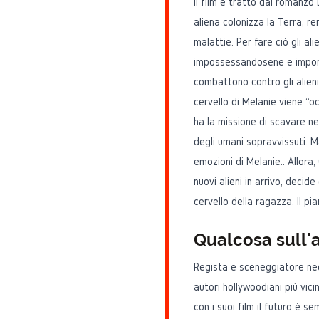
Il film è tratto dal romanzo
aliena colonizza la Terra, re
malattie. Per fare ciò gli ali
impossessandosene e impone
combattono contro gli alieni,
cervello di Melanie viene “
ha la missione di scavare ne
degli umani sopravvissuti. M
emozioni di Melanie.. Allora,
nuovi alieni in arrivo, decid
cervello della ragazza. Il pia
Qualcosa sull'
Regista e sceneggiatore ne
autori hollywoodiani più vicin
con i suoi film il futuro è s